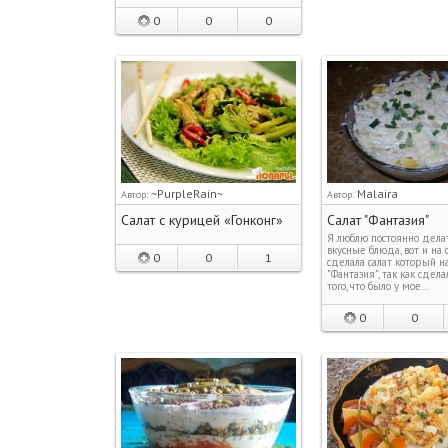
0
0
0
~PurpleRain~
Malaira
Автор:
Автор:
Салат с курицей «Гонконг»
Салат "Фантазия"
Я люблю постоянно дела
вкусные блюда, вот и на 
0
0
1
сделала салат который н
"Фантазия", так как сдела
того, что было у мое…
0
0