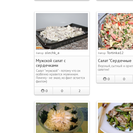
olechk_a
Tortinka12
Автор:
Автор:
Мужской салат с
Салат "Сердечные 
сердечками
Вкусный, сытный и ори
салатик!
Салат "мужской" - потому что он
особенно нравится мужчинам.
Почему - не знаю, но факт остается
0
0
фактом)
0
0
2