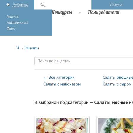
Добавить
Поиск
Повары
Рецепты
Конкурсы
Пользователи
Рецепт
Мастер-класс
Фото
→
Рецепты
Рецепты — Салаты — Салаты м
← Все категории
Салаты овощны
Салаты с майонезом
Салаты с сыром
В выбраной подкатегории —
Салаты мясные
н