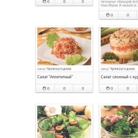
0
0
0
гостинице «Уолдорф-Аст
Нью-Йорке. В кислый сл
0
0
Чревоугодник
Чревоугодник
Автор:
Автор:
Салат "Аппетитный"
Салат слоеный с к
0
0
0
0
0