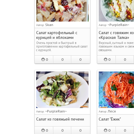
Skan
~PurpleRain~
Автор:
Автор:
Салат картофельный с
Салат с говяжим я
курицей и яблоками
«Красная Талка»
Очень простой и быстрый в
Вкусный, сытный и полез
приготовлении картофельный салат
говяжьим языком и све
с курицей.
овощами.
0
0
0
0
0
~PurpleRain~
Леся
Автор:
Автор:
Салат из говяжьей печени
Салат "Ёжик"
0
0
0
0
0