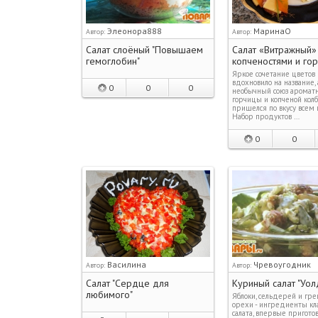
Элеонора888
МаринаО
Автор:
Автор:
Салат слоёный "Повышаем
Салат «Витражный»
гемоглобин"
копченостями и го
Яркое сочетание цветов
вдохновило на название, 
0
0
0
необычный союз аромат
горчицы и копченой колб
пришелся по вкусу всем 
Набор продуктов …
0
0
Василина
Чревоугодник
Автор:
Автор:
Салат "Сердце для
Куриный салат "Уо
любимого"
Яблоки, сельдерей и гр
орехи - ингредиенты кла
салата, впервые пригото