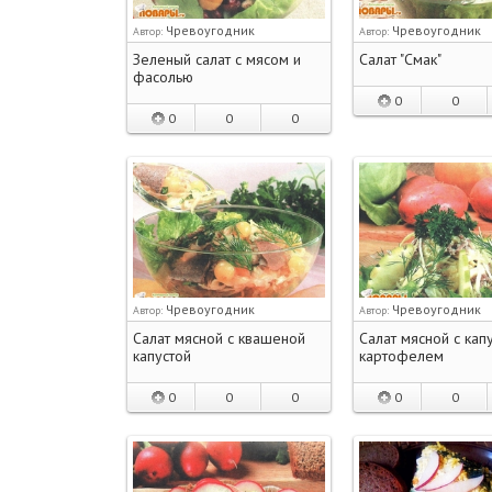
Чревоугодник
Чревоугодник
Автор:
Автор:
Зеленый салат с мясом и
Салат "Смак"
фасолью
0
0
0
0
0
Чревоугодник
Чревоугодник
Автор:
Автор:
Салат мясной с квашеной
Салат мясной с кап
капустой
картофелем
0
0
0
0
0