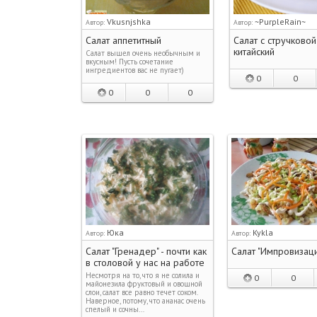
Vkusnjshka
~PurpleRain~
Автор:
Автор:
Салат аппетитный
Салат с стручково
китайский
Салат вышел очень необычным и
вкусным! Пусть сочетание
ингредиентов вас не пугает)
0
0
0
0
0
Юка
Kykla
Автор:
Автор:
Салат "Гренадер" - почти как
Салат "Импровизац
в столовой у нас на работе
Несмотря на то, что я не солила и
0
0
майонезила фруктовый и овощной
слои, салат все равно течет соком.
Наверное, потому, что ананас очень
спелый и сочны…