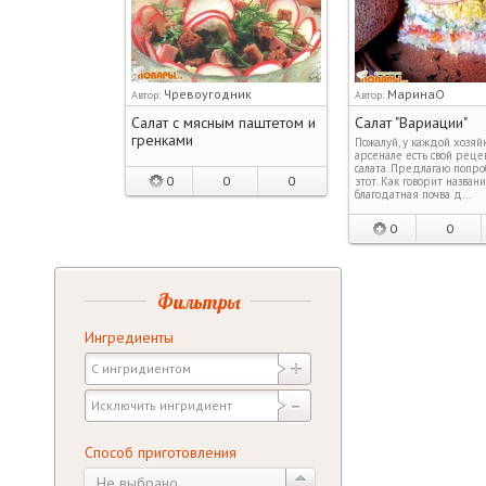
Чревоугодник
МаринаО
Автор:
Автор:
Салат с мясным паштетом и
Салат "Вариации"
гренками
Пожалуй, у каждой хозяй
арсенале есть свой реце
салата. Предлагаю попро
0
0
0
этот. Как говорит названи
благодатная почва д…
0
0
Фильтры
Ингредиенты
Способ приготовления
Не выбрано