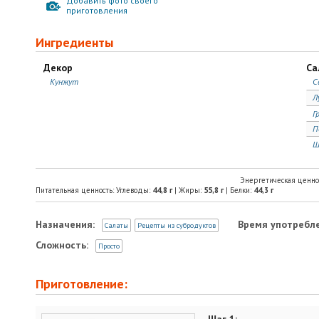
Добавить фото своего
приготовления
Ингредиенты
Декор
Са
Кунжут
С
Л
Г
П
Ш
Энергетическая ценно
Питательная ценность: Углеводы:
44,8
г
| Жиры:
55,8
г
| Белки:
44,3
г
Назначения:
Время употребле
Салаты
Рецепты из субродуктов
Сложность:
Просто
Приготовление: