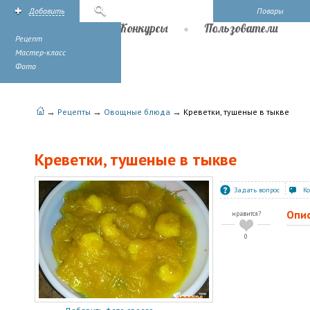
Добавить
Поиск
Повары
Рецепты
Конкурсы
Пользователи
Рецепт
Мастер-класс
Фото
→
→
→
Рецепты
Овощные блюда
Креветки, тушеные в тыкве
Креветки, тушеные в тыкве
Задать вопрос
К
Опи
нравится?
0