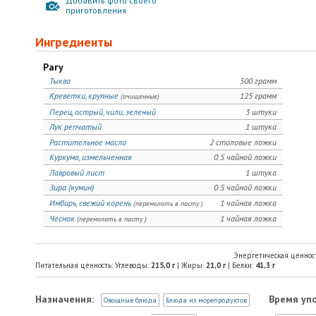
Добавить фото своего
приготовления
Ингредиенты
Рагу
Тыква
500 грамм
Креветки, крупные
125 грамм
(очищенные)
Перец, острый, чили, зеленый
3 штуки
Лук репчатый
1 штука
Растительное масло
2 столовые ложки
Куркума, измельченная
0.5 чайной ложки
Лавровый лист
1 штука
Зира (кумин)
0.5 чайной ложки
Имбирь, свежий корень
1 чайная ложка
(перемолоть в пасту )
Чеснок
1 чайная ложка
(перемолоть в пасту )
Энергетическая ценнос
Питательная ценность: Углеводы:
215,0
г
| Жиры:
21,0
г
| Белки:
41,3
г
Назначения:
Время уп
Овощные блюда
Блюда из морепродуктов