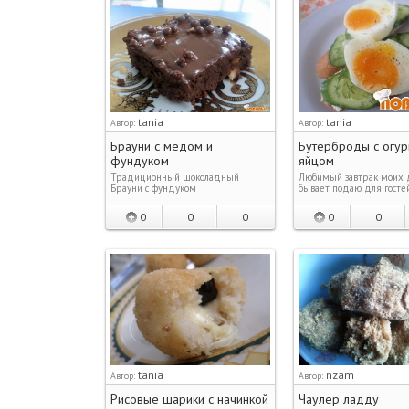
tania
tania
Автор:
Автор:
Брауни с медом и
Бутерброды с огур
фундуком
яйцом
Традиционный шоколадный
Любимый завтрак моих д
Брауни с фундуком
бывает подаю для госте
0
0
0
0
0
tania
nzam
Автор:
Автор:
Рисовые шарики с начинкой
Чаулер ладду