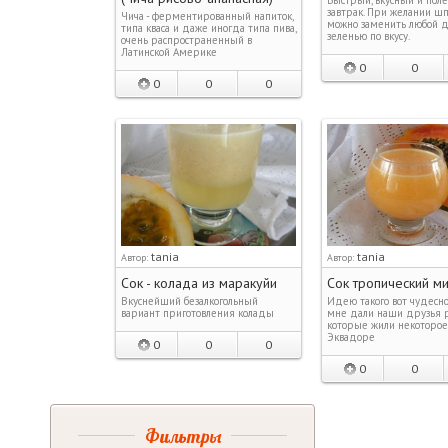
завтрак. При желании ш
Чича - ферментированный напиток,
можно заменить любой 
типа кваса и даже иногда типа пива,
зеленью по вкусу.
очень распространенный в
Латинской Америке
0
0
0
0
0
tania
tania
Автор:
Автор:
Сок - колада из маракуйи
Сок тропический ми
Вкуснейший безалкогольный
Идею такого вот чудесно
вариант приготовления колады
мне дали наши друзья р
которые жили некоторое
Эквадоре
0
0
0
0
0
Фильтры