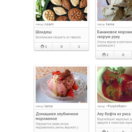
nzam
tania
Автор:
Автор:
Шондеш
Банановое мороже
скорую руку
Бенгальская сладость из творога
Очень вкусно в сочетани
шоколадом )
1
0
1
2
0
tania
~PurpleRain~
Автор:
Автор:
Домашнее клубничное
Алу Кофта из риса
мороженое
Вкуснейшие жареные ш
овощей в томатной соус
Получается около литра
мороженного, очень вкусного :)
1
0