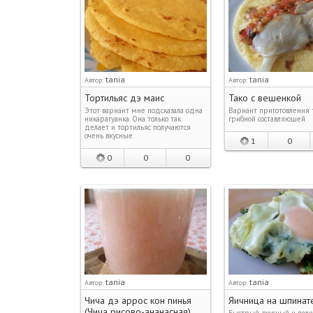
tania
tania
Автор:
Автор:
Тортильяс дэ маис
Тако с вешенкой
Этот вариант мне подсказала одна
Вариант приготовления т
никарагуанка. Она только так
грибной составляющей
делает и тортильяс получаются
очень вкусные
1
0
0
0
0
tania
tania
Автор:
Автор:
Чича дэ аррос кон пинья
Яичница на шпинат
(Чича рисово-ананасная)
Быстрый, вкусный и пол