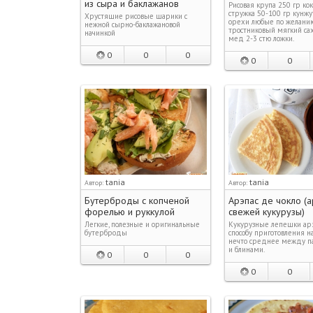
из сыра и баклажанов
Рисовая крупа 250 гр кок
стружка 50-100 гр кунжу
Хрустящие рисовые шарики с
орехи любые по желани
нежной сырно-баклажановой
тростниковый мягкий са
начинкой
мед 2-3 стю ложки.
0
0
0
0
0
tania
tania
Автор:
Автор:
Бутерброды с копченой
Арэпас де чокло (а
форелью и руккулой
свежей кукурузы)
Легкие, полезные и оригинальные
Кукурузные лепешки арэ
бутерброды
способу приготовления 
нечто среднее между п
и блинами.
0
0
0
0
0