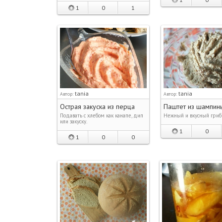
1
0
1
tania
tania
Автор:
Автор:
Острая закуска из перца
Паштет из шампин
Подавать с хлебом как канапе, дип
Нежный и вкусный гриб
или закуску.
1
0
1
0
0