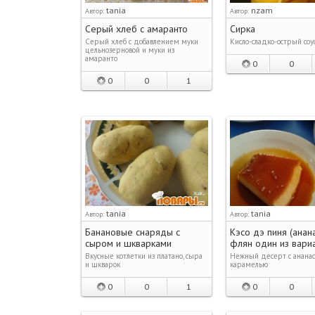
tania
nzam
Автор:
Автор:
Серый хлеб с амаранто
Сирка
Серый хлеб с добавлением муки
Кисло-сладко-острый соу
цельнозерновой и муки из
амаранто
0
0
0
0
1
tania
tania
Автор:
Автор:
Банановые снаряды с
Кэсо дэ пиня (анан
сыром и шкварками
флян один из вари
Вкусные котлетки из платано, сыра
Нежный десерт с ананас
и шкварок
карамелью
0
0
1
0
0