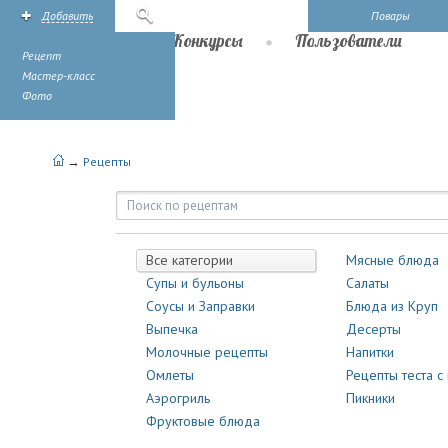
Добавить
Поиск
Повары
Рецепты
Конкурсы
Пользователи
Рецепт
Мастер-класс
Фото
→
Рецепты
Рецепты | Повары.ру
Все категории
Мясные блюда
Супы и бульоны
Салаты
Соусы и Заправки
Блюда из Круп
Выпечка
Десерты
Молочные рецепты
Напитки
Омлеты
Рецепты теста с
Аэрогриль
Пикники
Фруктовые блюда