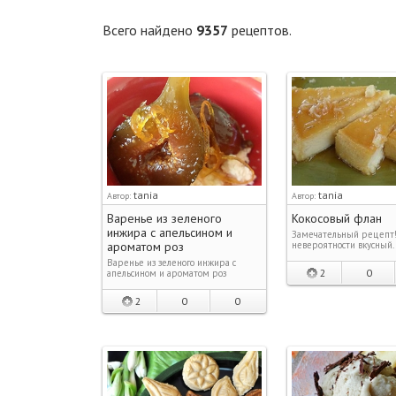
Всего найдено
9357
рецептов.
tania
tania
Автор:
Автор:
Варенье из зеленого
Кокосовый флан
инжира с апельсином и
Замечательный рецепт
ароматом роз
невероятности вкусный.
Варенье из зеленого инжира с
2
0
апельсином и ароматом роз
2
0
0