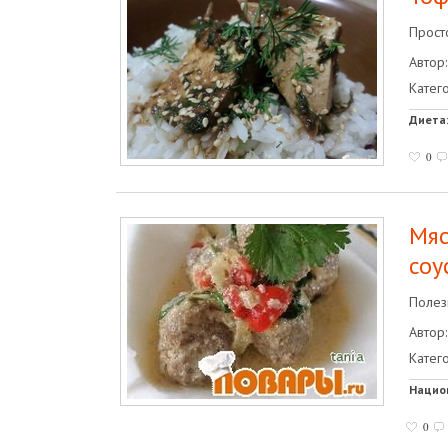
Прост
Автор
Катег
Диета
0
Мяс
соу
Полез
Автор
Катег
Нацио
0