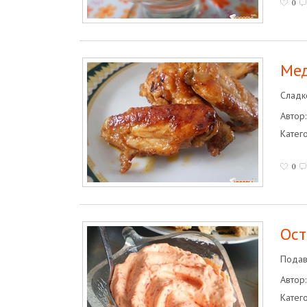
0
Ме
Сладк
Автор
Катег
0
Ост
Подава
Автор
Катег