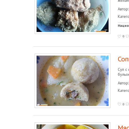
желан
Автор
Катег
Нацио
0
Соп
Суп с
бульо
Автор
Катег
0
Мяс