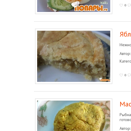
0
Ябл
Нежно
Автор
Катег
0
Мас
Рыбна
готов
Автор