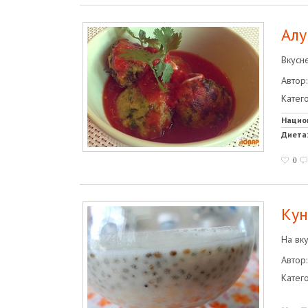
Алу
Вкусн
Автор
Катег
Нацио
Диета
0
Кун
На вку
Автор
Катег