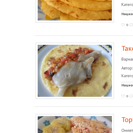
Катег
Нацио
0
Так
Вариа
Автор
Катег
Нацио
0
Тор
Омлет