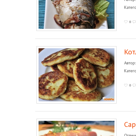
Катег
0
Кот
Автор
Катег
0
Сар
Отлич