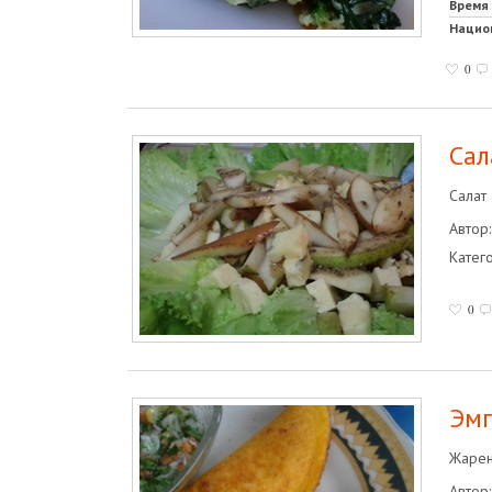
Время
Нацио
0
Сал
Салат
Автор
Катег
0
Эмп
Жарен
Автор