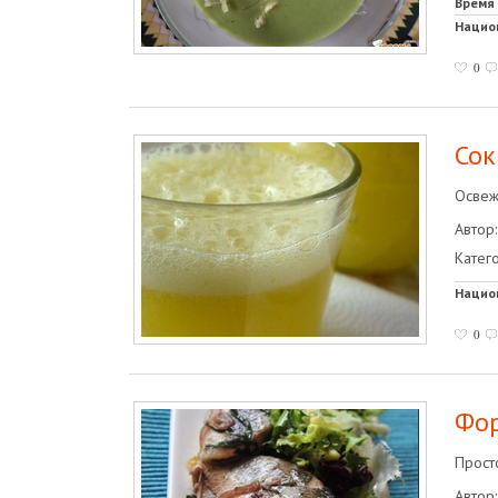
Время
Нацио
0
Сок
Освеж
Автор
Катег
Нацио
0
Фор
Прост
Автор