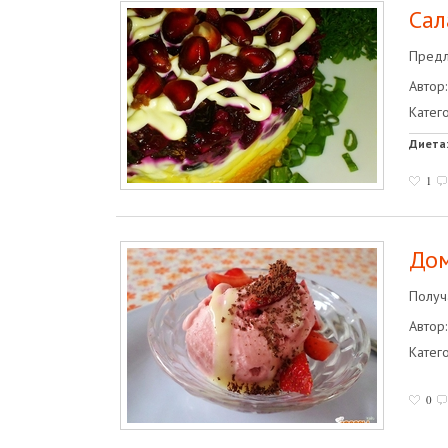
Сал
Предл
Автор
Катег
Диета
1
Дом
Получ
Автор
Катег
0