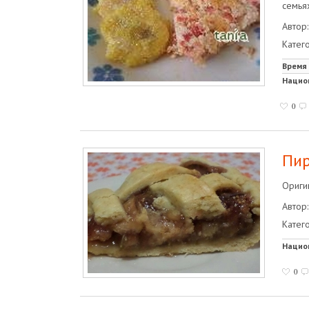
семья
Автор
Катег
Время
Нацио
0
Пир
Ориги
Автор
Катег
Нацио
0