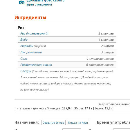
Добавить фото своего
приготовления
Ингредиенты
Рис
Рис длиннозерный
2 стакана
Вода
4 стакана
Морковь
2 штуки
(тертая)
Лук репчатый
3 штуки
Соль
1 столовая ложка
Растительное масло
6 столовых ложек
Специи
(3 гвоздички, палочка корицы, 1 лавровый лист, кардамон целый
2 шт, черный перец горошком 5-6 шт, куркума 1/3 чайной ложки, пол
чайной ложки пасты из имбиря и чеснока /можно заменить молотыми,
но уже чайную ложку/)
Энергетическая ценно
Питательная ценность: Углеводы:
127,0
г
| Жиры:
37,2
г
| Белки:
35,2
г
Назначения:
Время употребле
Овощные блюда
Блюда из Круп