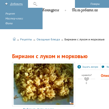
Добавить
Поиск
Повары
Рецепты
Конкурсы
Пользователи
Рецепт
Мастер-класс
Фото
→
→
→
Рецепты
Овощные блюда
Бириани с луком и морковью
Бириани с луком и морковью
Задать вопрос
К
Опи
нравится?
0