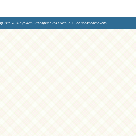
©2003-2026 Кулинарный портал «ПОВАРЫ.ru». Все права сохранены.