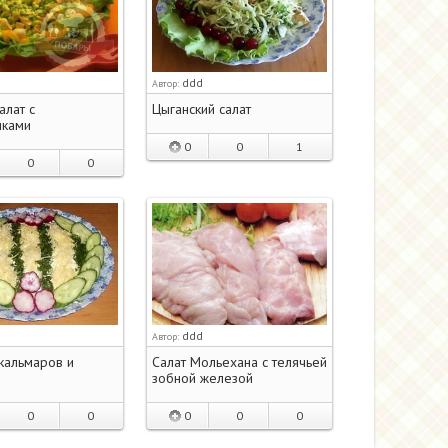
ddd
Автор:
алат с
Цыганский салат
иками
0
0
1
0
0
ddd
Автор:
 кальмаров и
Салат Мольехана с телячьей
зобной железой
0
0
0
0
0