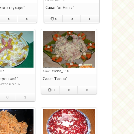
ездо глухаря"
Салат "от Нины"
0
0
0
0
1
аБр
elena_110
Автор:
стренький"
Салат "Елена"
ыстро и очень
0
0
0
0
1