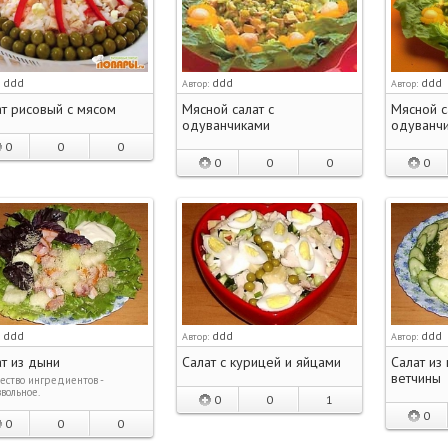
ddd
ddd
ddd
:
Автор:
Автор:
т рисовый с мясом
Мясной салат с
Мясной с
одуванчиками
одуванч
0
0
0
0
0
0
0
ddd
ddd
ddd
:
Автор:
Автор:
т из дыни
Салат с курицей и яйцами
Салат из
ветчины
ество ингредиентов -
вольное.
0
0
1
0
0
0
0