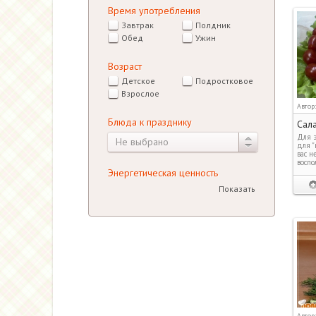
Время употребления
Завтрак
Полдник
Обед
Ужин
Возраст
Детское
Подростковое
Взрослое
Автор
Блюда к празднику
Сала
Для э
Не выбрано
для "
вас н
воспо
Энергетическая ценность
Показать
Автор