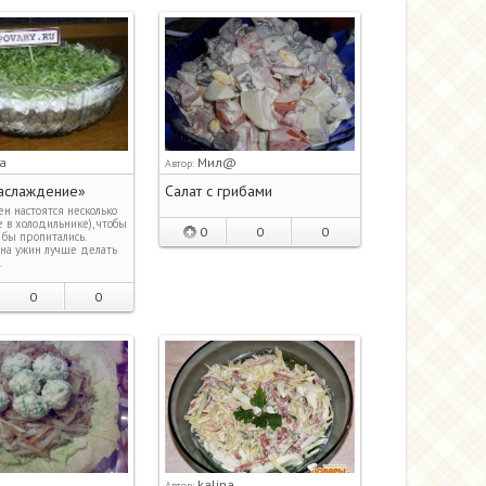
a
Мил@
Автор:
аслаждение»
Салат с грибами
н настоятся несколько
е в холодильнике), чтобы
0
0
0
к бы пропитались.
на ужин лучше делать
.
0
0
kalina
Автор: