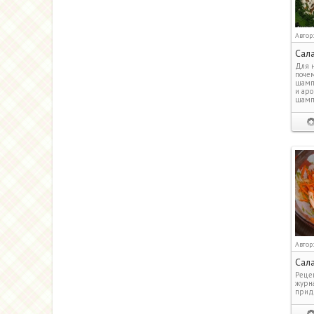
Автор
Сала
Для н
почем
шампи
и аро
шампи
Автор
Сала
Реце
журна
прид