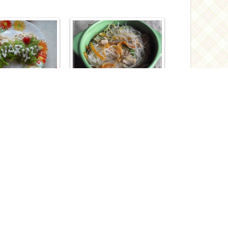
_avon
Вредина
Автор:
ершеле фам"
Фунчоза (китайский салат)
0
1
0
0
5
usa
Bambina
Автор:
ной с тыквой
Салат "Птичье Гнездо"