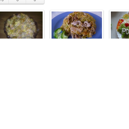
svetynya
Lorchen
sveta
:
Автор:
Автор:
н салат
Салат из редьки с мясом
Салат "Ш
0
0
0
0
0
0
0
Лиана
alex27
calin
:
Автор:
Автор:
т "Легкий ужин"
Салат "Обжорка"
Салат мяс