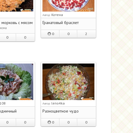
a
Котена
Автор:
 морковь с мясом
Гранатовый браслет
онома
0
0
2
0
0
-108
leno4ka
Автор:
здничный
Разноцветное чудо
0
0
0
0
0