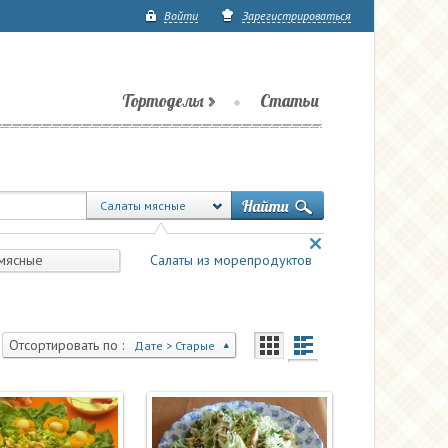
Войти
Зарегистрироваться
Тортоделы
Статьи
Салаты мясные
мясные
Салаты из морепродуктов
Отсортировать по :
Дате > Старые