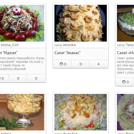
elena_110
Jelenka
Tany
:
Автор:
Автор:
т "Идеал"
Салат "Ананас"
Салат «Н
того салата понадобится тёрка,
Салат долже
корейской" моркови. Но если у
часов (лучш
0
0
4
ет такой тёрки, то
все слои ка
льзуйтесь обычной.
Например, 
салат с утра
0
0
0
0
kalina
Було4ка
Boss
:
Автор:
Автор: