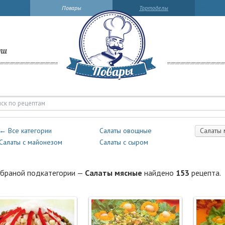
Повары
Тортоделы
ли
аты мясные | Повары.ру
← Все категории
Салаты овощные
Салаты 
Салаты с майонезом
Салаты с сыром
браной подкатегории —
Салаты мясные
найдено
153
рецепта.