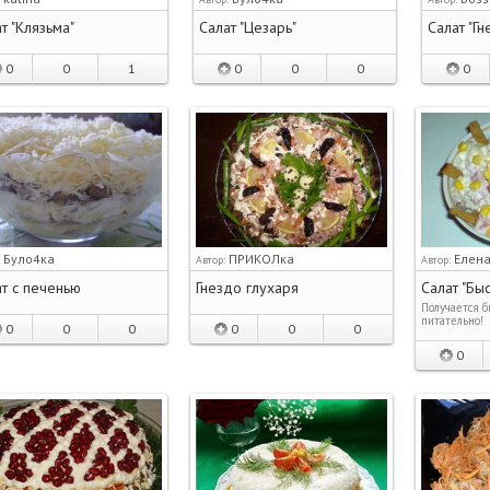
т "Клязьма"
Салат "Цезарь"
Салат "Гн
0
0
1
0
0
0
0
Було4ка
ПРИКОЛка
Елен
:
Автор:
Автор:
т с печенью
Гнездо глухаря
Салат "Бы
Получается б
питательно!
0
0
0
0
0
0
0