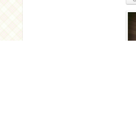
Автор
Тещи
Автор
Сала