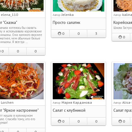
elena_110
Jelenka
kalin
:
Автор:
Автор:
т "Сказка"
Просто салатик
Корейская
ачала хотелось бы сказать
Школа Гастр
у я использовала королевские
0
0
3
ньоны. Они намного вкуснее
0
матнее, чем обычные белые
ньоны. Я всегда …
0
0
0
Lorchen
Мария Карданова
Alisa
:
Автор:
Автор:
т "Яркое настроение"
Салат с клубникой
Салат пра
пт нашла в кулинарном
ле. Спасибо тому, кто его
0
0
0
0
умал!
0
0
0