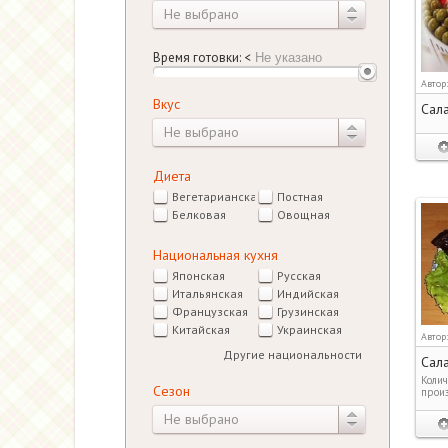
Не выбрано
Время готовки:
<
Автор
Вкус
Сала
Не выбрано
Диета
Вегетарианская
Постная
Белковая
Овощная
Национальная кухня
Японская
Русская
Итальянская
Индийская
Французская
Грузинская
Китайская
Украинская
Автор
Другие национальности
Сала
Колич
Сезон
произ
Не выбрано