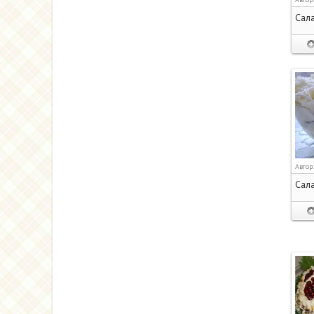
Сала
Автор
Сала