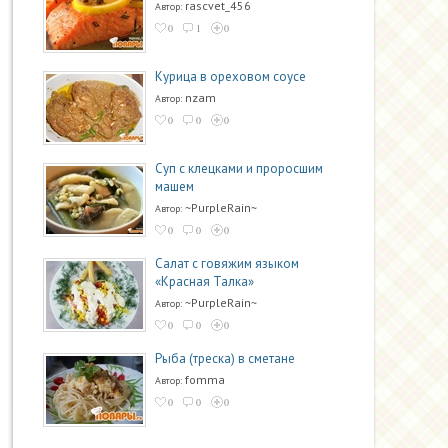
rascvet_456
Автор:
0
1
0
Курица в ореховом соусе
nzam
Автор:
0
0
0
Суп с клецками и проросшим
машем
~PurpleRain~
Автор:
0
0
0
Салат с говяжим языком
«Красная Талка»
~PurpleRain~
Автор:
0
0
0
Рыба (треска) в сметане
fomma
Автор:
0
0
0