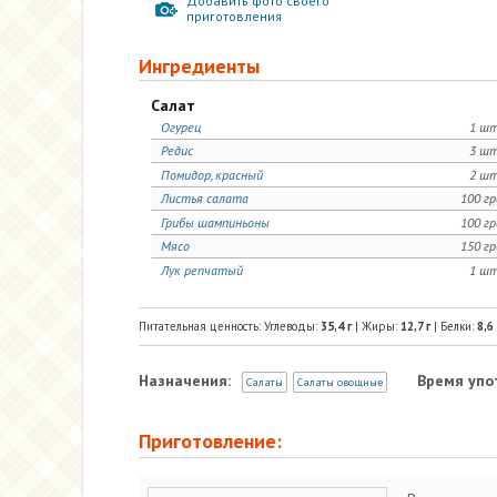
Добавить фото своего
приготовления
Ингредиенты
Салат
Огурец
1 шт
Редис
3 шт
Помидор, красный
2 шт
Листья салата
100 г
Грибы шампиньоны
100 г
Мясо
150 г
Лук репчатый
1 шт
Питательная ценность: Углеводы:
35,4
г
| Жиры:
12,7
г
| Белки:
8,6
Назначения:
Время упо
Салаты
Салаты овощные
Приготовление: