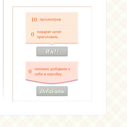
10
просмотров
поварят хотят
0
приготовить
И я ! !
человек добавили к
0
себе в коробку
Добавить