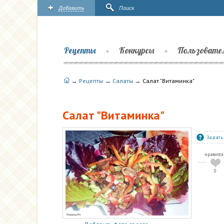
Добавить
Поиск
Рецепты
Конкурсы
Пользовате
→
→
→
Рецепты
Салаты
Салат "Витаминка"
Салат "Витаминка"
Задать
нравится
0