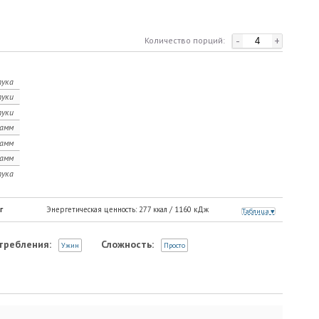
-
+
Количество порций:
ука
уки
уки
рамм
рамм
рамм
ука
г
Энергетическая ценность:
277
ккал /
1160
кДж
Таблица
требления:
Сложность:
Ужин
Просто