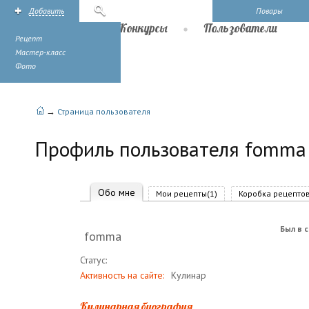
Добавить
Поиск
Повары
Рецепты
Конкурсы
Пользователи
Рецепт
Мастер-класс
Фото
→
Страница пользователя
Профиль пользователя fomma
Обо мне
Мои рецепты(1)
Коробка рецептов
Был в с
fomma
Статус:
Активность на сайте:
Кулинар
Кулинарная биография