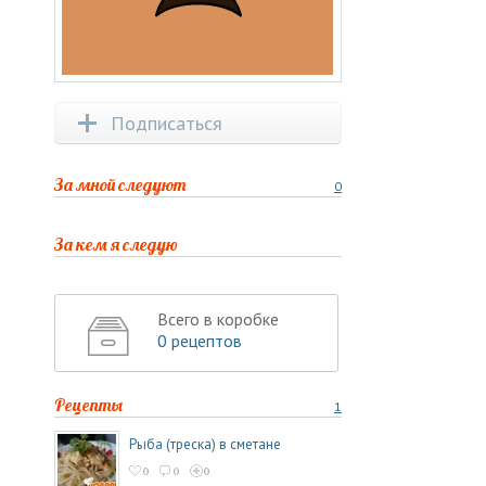
Подписаться
За мной следуют
0
За кем я следую
Всего в коробке
0 рецептов
Рецепты
1
Рыба (треска) в сметане
0
0
0