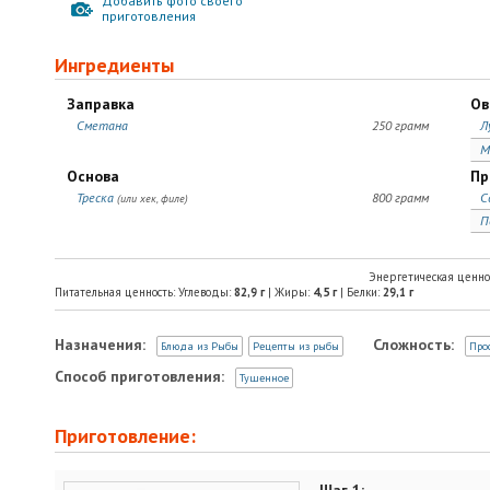
Добавить фото своего
приготовления
Ингредиенты
Заправка
Ов
Сметана
250 грамм
Л
М
Основа
Пр
Треска
800 грамм
С
(или хек, филе)
П
Энергетическая ценно
Питательная ценность: Углеводы:
82,9
г
| Жиры:
4,5
г
| Белки:
29,1
г
Назначения:
Сложность:
Блюда из Рыбы
Рецепты из рыбы
Про
Способ приготовления:
Тушенное
Приготовление: