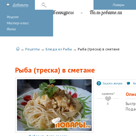
Добавить
Поиск
Повары
Рецепты
Конкурсы
Пользователи
Рецепт
Мастер-класс
Фото
→
→
→
Рецепты
Блюда из Рыбы
Рыба (треска) в сметане
Рыба (треска) в сметане
Задать вопрос
К
Опи
нравится?
Быстр
0
Подае