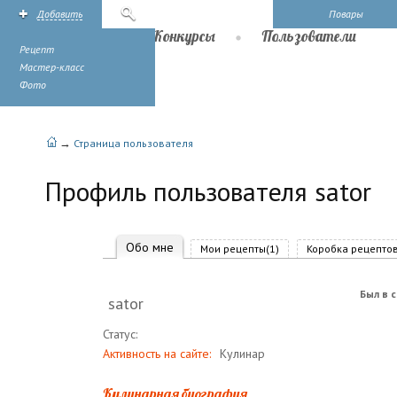
Добавить
Поиск
Повары
Рецепты
Конкурсы
Пользователи
Рецепт
Мастер-класс
Фото
→
Страница пользователя
Профиль пользователя sator
Обо мне
Мои рецепты(1)
Коробка рецептов
Был в с
sator
Статус:
Активность на сайте:
Кулинар
Кулинарная биография