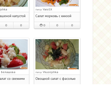
jshka
VaioSX
Автор:
вашеной капустой
Салат морковь с кинзой
0
0
0
0
0
а Белашова
Vkusnjshka
Автор:
алат со свежими
Овощной салат с фасолью
но на рисовый салат со
0
0
0
ами. Готовим его с
 огурцами и иногда
перцем.
0
0