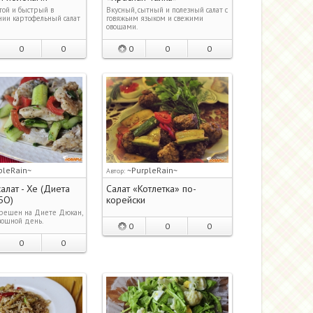
той и быстрый в
Вкусный, сытный и полезный салат с
нии картофельный салат
говяжьим языком и свежими
овощами.
0
0
0
0
0
pleRain~
~PurpleRain~
Автор:
алат - Хе (Диета
Салат «Котлетка» по-
БО)
корейски
решен на Диете Дюкан,
вощной день.
0
0
0
0
0