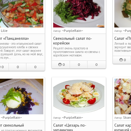
Lilie
~PurpleRain~
~Pur
:
Автор:
Автор:
ат «Панцанелла»
Свекольный салат по-
Салат «П
корейски
нелла - это итальянский салат
Легкий и по
дсушенного хлеба и свежих
зарядит ва
Рецепт очень простого в
й. Говорят, этот салат вкуснее
позитивным
приготовлении салата из свеклы с
едующий день, но на мой вкус,
корейским мотивом.
его луч…
0
0
0
0
0
0
0
~PurpleRain~
~PurpleRain~
Skan
:
Автор:
Автор:
т свекольный
Салат «Цезарь по-
Салат ка
украински»
курицей 
 из традиционных вариантов