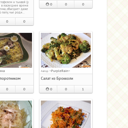
тофелем и тыквой (у
0
0
0
ы в последнее время
енка, объедает даже
о папу, чье роди…
0
0
ина
~PurpleRain~
Автор:
апоротником
Салат из Брокколи
0
0
0
0
1