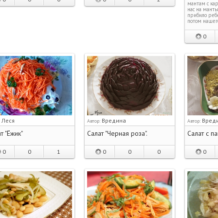
мантам с кар
нас на мант
прибило реб
потом нашег
0
Леся
Вредина
Вред
:
Автор:
Автор:
т "Ёжик"
Салат "Черная роза".
Салат с п
0
0
1
0
0
0
0