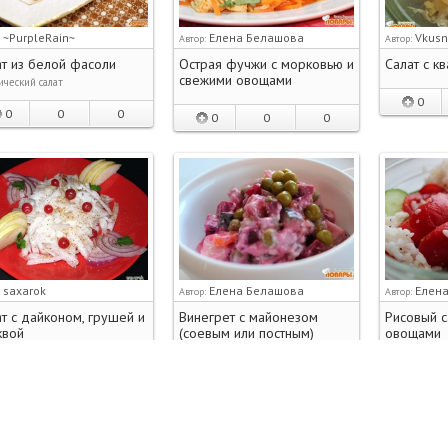
~PurpleRain~
Елена Белашова
Vkusn
:
Автор:
Автор:
т из белой фасоли
Острая фучжи с морковью и
Салат с к
свежими овощами
ческий салат
0
0
0
0
0
0
0
saxarok
Елена Белашова
Елен
:
Автор:
Автор:
т с дайконом, грушей и
Винегрет с майонезом
Рисовый с
квой
(соевым или постным)
овощами
тельно, но груша в сочетании
Захотелось одновременно
Подсели плот
ицей дала аромат дыни. Если
винегрета и зимнего салата.
свежими овощ
авятся груши нэши, то можно
Пришлось приготовить в итоге
помидорами,
ьзовать любой сорт, главное,
винегрет с майонезом! Во всяком
болгарским 
ы груша бы…
случае, практически винегрет (без
ка…
0
0
0
7
0
0
0