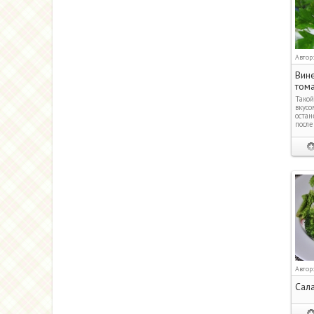
Автор
Вине
том
Такой
вкусо
остан
после
Автор
Сала