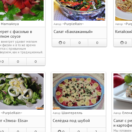
MamaAnya
~PurpleRain~
~Pur
:
Автор:
Автор:
грет с фасолью в
Салат «Баклажанный»
Китайский
атном соусе
 винегрет удивит мягким
0
0
0
0
м фасоли и в то же время
ется с привычным
вкусием, как и традиционный.
0
0
0
~PurpleRain~
Шантерелль
Елен
:
Автор:
Автор:
т «Элиза- Elisa»
Селёдка под шубой
Салат с р
и картофе
Мы готовили 
0
0
0
0
0
2