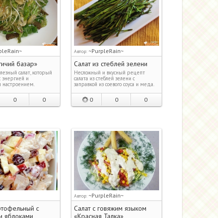
pleRain~
~PurpleRain~
Автор:
тичий базар»
Салат из стеблей зелени
лезный салат, который
Несложный и вкусный рецепт
с энергией и
салата из стеблей зелени с
 настроением.
заправкой из соевого соуса и меда.
0
0
0
0
0
~PurpleRain~
Автор:
ртофельный с
Салат с говяжим языком
и яблоками
«Красная Талка»