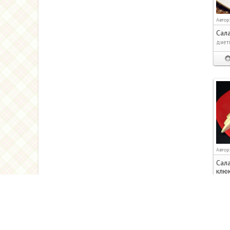
Автор
Сала
диети
Автор
Сала
клю
Удиви
с кор
не нр
испол
чтоб