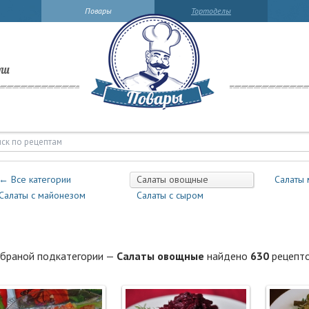
Повары
Тортоделы
ли
аты овощные | Повары.ру
← Все категории
Салаты овощные
Салаты 
Салаты с майонезом
Салаты с сыром
браной подкатегории —
Салаты овощные
найдено
630
рецепто