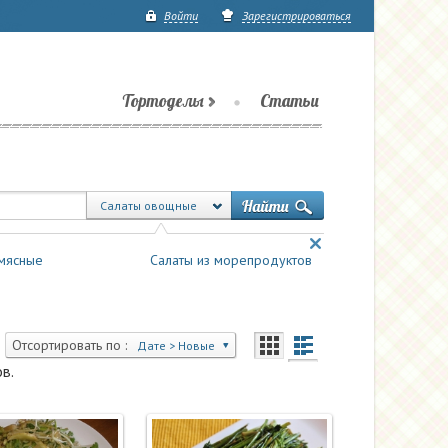
Войти
Зарегистрироваться
Тортоделы
Статьи
Салаты овощные
мясные
Салаты из морепродуктов
Отсортировать по :
Дате > Новые
в.