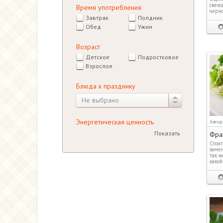
свеко
Время употребления
черно
Завтрак
Полдник
Обед
Ужин
Возраст
Детское
Подростковое
Взрослое
Блюда к празднику
Не выбрано
Энергетическая ценность
Автор
Показать
Фран
Стоит
замен
так ж
какой