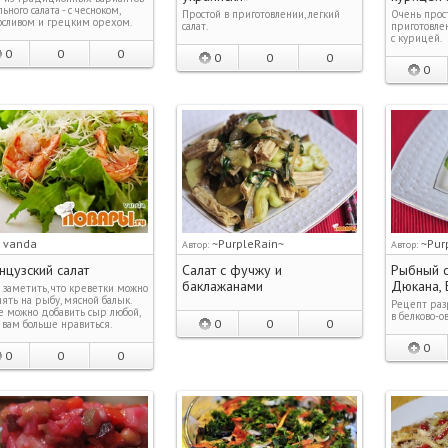
льного салата - с чесноком,
Простой в приготовлении, легкий
Очень прос
сливом и грецким орехом.
салат.
приготовле
с курицей.
0
0
0
0
0
0
0
vanda
~PurpleRain~
~Pur
:
Автор:
Автор:
цузский салат
Салат с фучжу и
Рыбный с
баклажанами
Дюкана, 
 заметить, что креветки можно
ять на рыбу, мясной балык.
Рецепт раз
е можно добавить сыр любой,
в белково-о
0
0
0
 вам больше нравиться.
0
0
0
0