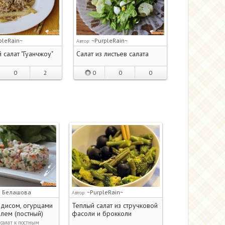
pleRain~
~PurpleRain~
Автор:
 салат "Гуанчжоу"
Салат из листьев салата
0
2
0
0
0
а Белашова
~PurpleRain~
Автор:
едисом, огурцами
Теплый салат из стручковой
лем (постный)
фасоли и брокколи
салат к постным