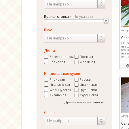
Не выбрано
Время готовки:
<
Вкус
Автор
Сал
Не выбрано
Панца
из по
овоще
Диета
на сл
Вегетарианская
Постная
есть 
Белковая
Овощная
Национальная кухня
Японская
Русская
Итальянская
Индийская
Французская
Грузинская
Китайская
Украинская
Другие национальности
Сезон
Автор
Не выбрано
Сала
Один