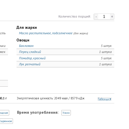
-
+
Количество порций:
Для жарки
рсть
Масло растительное, подсолнечное
(для жарки)
Овощи
льки
Баклажан
5 штук
ожек
Перец сладкий
1 штука
Помидор, красный
5 штук
Лук репчатый
1 штука
0,1
г
Энергетическая ценность:
2049
ккал /
8579
кДж
Таблица
Время употребления:
ощная
Ужин
Жаренное