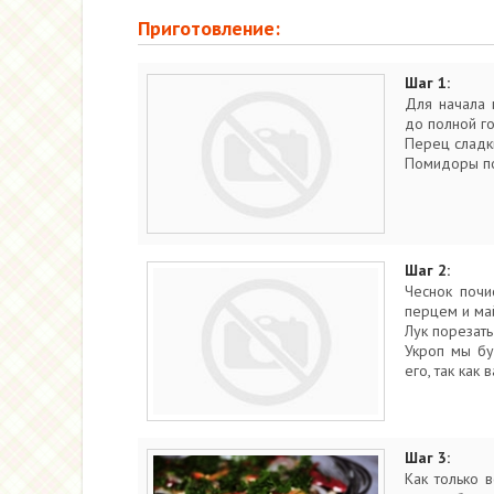
Приготовление:
Шаг 1:
Для начала 
до полной го
Перец сладки
Помидоры по
Шаг 2:
Чеснок почи
перцем и ма
Лук порезать
Укроп мы бу
его, так как 
Шаг 3:
Как только 