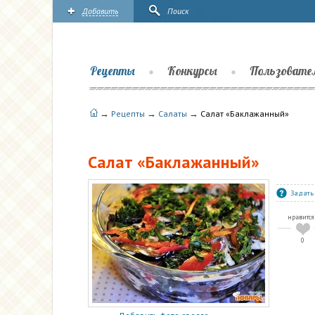
Добавить
Поиск
Рецепты
Конкурсы
Пользовате
→
→
→
Рецепты
Салаты
Салат «Баклажанный»
Салат «Баклажанный»
Задать
нравится
0