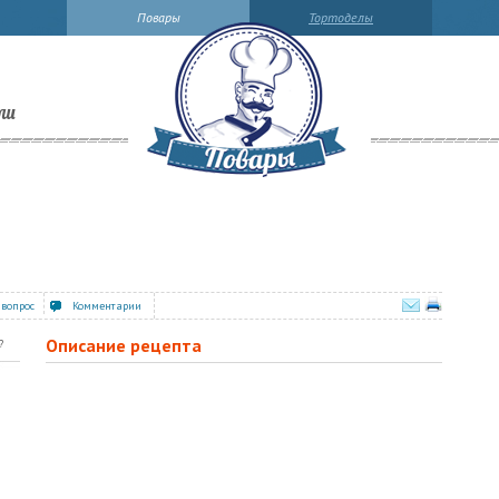
Повары
Тортоделы
ли
 вопрос
Комментарии
Описание рецепта
?