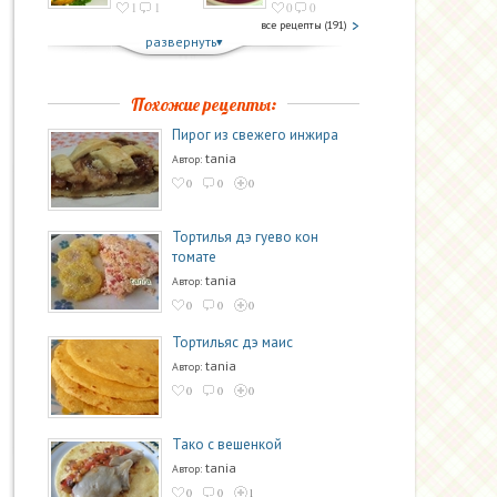
1
1
0
0
все рецепты (191)
развернуть
Похожие рецепты:
Пирог из свежего инжира
tania
Автор:
0
0
0
Тортилья дэ гуево кон
томате
tania
Автор:
0
0
0
Тортильяс дэ маис
tania
Автор:
0
0
0
Тако с вешенкой
tania
Автор:
0
0
1