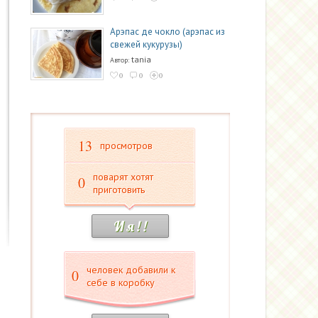
Арэпас де чокло (арэпас из
свежей кукурузы)
tania
Автор:
0
0
0
13
просмотров
поварят хотят
0
приготовить
И я ! !
человек добавили к
0
себе в коробку