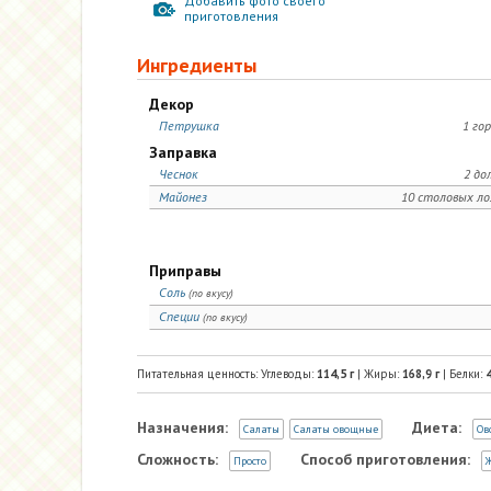
Добавить фото своего
приготовления
Ингредиенты
Декор
Петрушка
1 го
Заправка
Чеснок
2 до
Майонез
10 столовых л
Приправы
Соль
(по вкусу)
Специи
(по вкусу)
Питательная ценность: Углеводы:
114,5
г
| Жиры:
168,9
г
| Белки:
4
Назначения:
Диета:
Салаты
Салаты овощные
Ов
Сложность:
Способ приготовления:
Просто