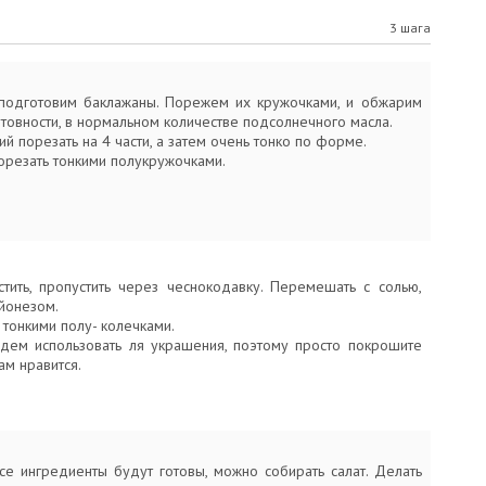
3 шага
подготовим баклажаны. Порежем их кружочками, и обжарим
товности, в нормальном количестве подсолнечного масла.
й порезать на 4 части, а затем очень тонко по форме.
резать тонкими полукружочками.
стить, пропустить через чеснокодавку. Перемешать с солью,
йонезом.
 тонкими полу- колечками.
дем использовать ля украшения, поэтому просто покрошите
вам нравится.
все ингредиенты будут готовы, можно собирать салат. Делать