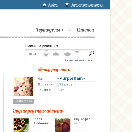
Войти
Зарегистрироваться
Тортоделы
Статьи
Поиск по рецептам
Расширенный поиск
Автор рецепта:
~PurpleRain~
Ник:
Добавил:
191 рецепт
1246
Рейтинг:
Подписаться
Другие рецепты автора:
Салат
Алу Кофта
“Любовни…
из р…