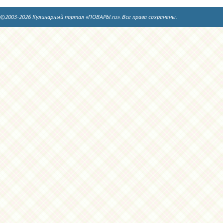
©2003-2026 Кулинарный портал «ПОВАРЫ.ru». Все права сохранены.