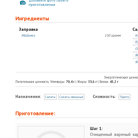
Добавить фото своего
приготовления
Ингредиенты
Заправка
Са
Майонез
150 грамм
К
К
О
Я
Я
Энергетическая ценно
Питательная ценность: Углеводы:
70,4
г
| Жиры:
35,6
г
| Белки:
43,2
г
Назначения:
Сложность:
Салаты
Салаты овощные
Просто
Приготовление:
Шаг 1:
Очищенный вареный кар