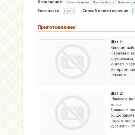
Назначения:
Супы и бульоны
Постные блюда
Горячие суп
Сложность:
Способ приготовления:
Просто
В
Приготовление:
Шаг 1:
Кипятим чай
Нарезаем мо
кружочками,
кидаем морк
Натираем св
немного.
Шаг 2:
Шинкуем пер
тонко.
Заливаем ово
5. Добавляе
полуготовно
кусочками. 