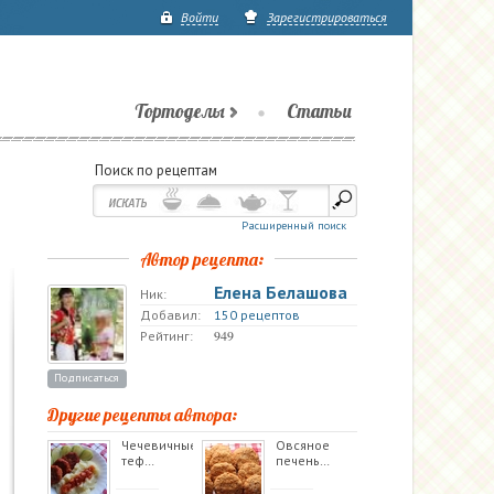
Войти
Зарегистрироваться
Тортоделы
Статьи
Поиск по рецептам
Расширенный поиск
Автор рецепта:
Елена Белашова
Ник:
Добавил:
150 рецептов
949
Рейтинг:
Подписаться
Другие рецепты автора:
Чечевичные
Овсяное
теф…
печень…