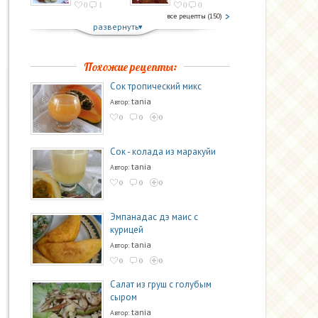
0
1
0
0
все рецепты (150)
развернуть
Похожие рецепты:
Сок тропический микс
tania
Автор:
0
0
0
Сок - колада из маракуйи
tania
Автор:
0
0
0
Эмпанадас дэ маис с
курицей
tania
Автор:
0
0
0
Салат из груш с голубым
сыром
tania
Автор: