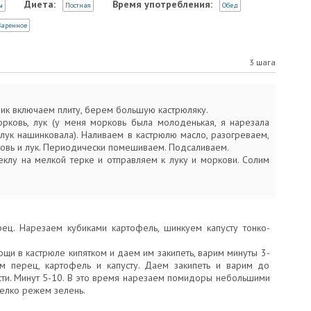
Диета:
Время употребления:
ы
Постная
Обед
аренное
3 шага
ник включаем плиту, берем большую кастрюляку.
рковь, лук (у меня морковь была молоденькая, я нарезала
 лук нашинковала). Наливаем в кастрюлю масло, разогреваем,
овь и лук. Периодически помешиваем. Подсаливаем.
еклу на мелкой терке и отправляем к луку и моркови. Солим
ец. Нарезаем кубиками картофель, шинкуем капусту тонко-
щи в кастрюле кипятком и даем им закипеть, варим минуты 3-
м перец, картофель и капусту. Даем закипеть и варим до
сти. Минут 5-10. В это время нарезаем помидоры небольшими
Мелко режем зелень.