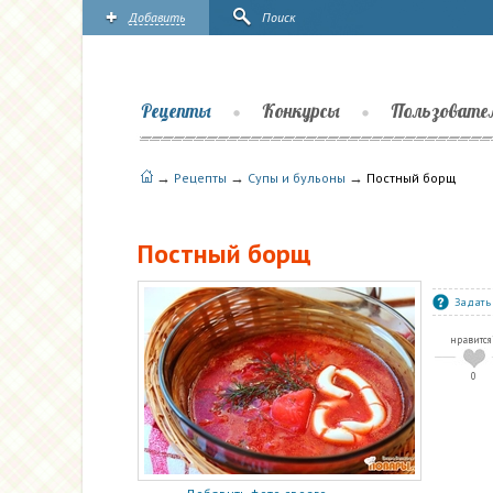
Добавить
Поиск
Рецепты
Конкурсы
Пользовате
→
→
→
Рецепты
Супы и бульоны
Постный борщ
Постный борщ
Задать
нравится
0