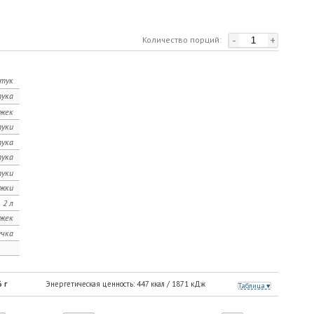
-
+
Количество порций:
тук
ука
ожек
уки
ука
ука
уки
ожки
2 л
ожек
учка
6
г
Энергетическая ценность:
447
ккал /
1871
кДж
Таблица