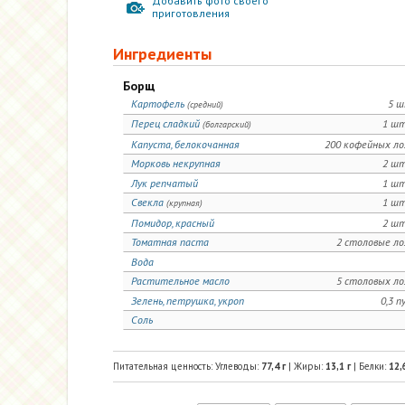
Добавить фото своего
приготовления
Ингредиенты
Борщ
Картофель
5 ш
(средний)
Перец сладкий
1 шт
(болгарский)
Капуста, белокочанная
200 кофейных л
Морковь некрупная
2 шт
Лук репчатый
1 шт
Свекла
1 шт
(крупная)
Помидор, красный
2 шт
Томатная паста
2 столовые л
Вода
Растительное масло
5 столовых л
Зелень, петрушка, укроп
0,3 п
Соль
Питательная ценность: Углеводы:
77,4
г
| Жиры:
13,1
г
| Белки:
12,