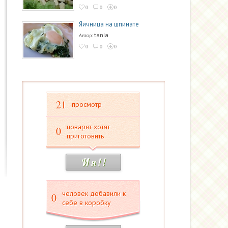
0
0
0
Яичница на шпинате
tania
Автор:
0
0
0
21
просмотр
поварят хотят
0
приготовить
И я ! !
человек добавили к
0
себе в коробку