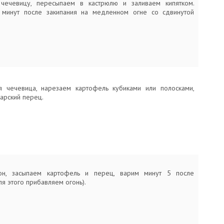
чечевицу, пересыпаем в кастрюлю и заливаем кипятком.
 минут после закипания на медленном огне со сдвинутой
я чечевица, нарезаем картофель кубиками или полосками,
арский перец.
он, засыпаем картофель и перец, варим минут 5 после
ля этого прибавляем огонь).