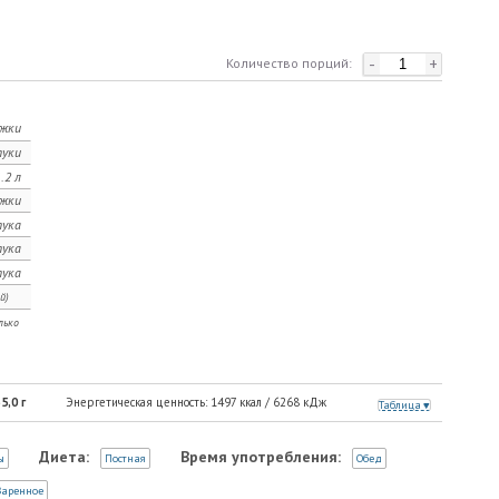
-
+
Количество порций:
ожки
уки
.2 л
ожки
ука
ука
ука
й)
лько
5,0
г
Энергетическая ценность:
1497
ккал /
6268
кДж
Таблица
Диета:
Время употребления:
ы
Постная
Обед
аренное