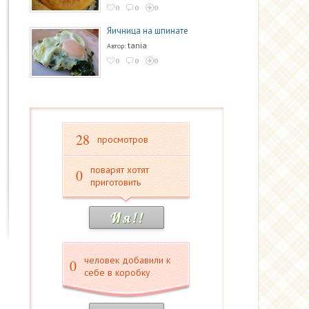
0
0
0
Яичница на шпинате
tania
Автор:
0
0
0
28
просмотров
поварят хотят
0
приготовить
И я ! !
человек добавили к
0
себе в коробку