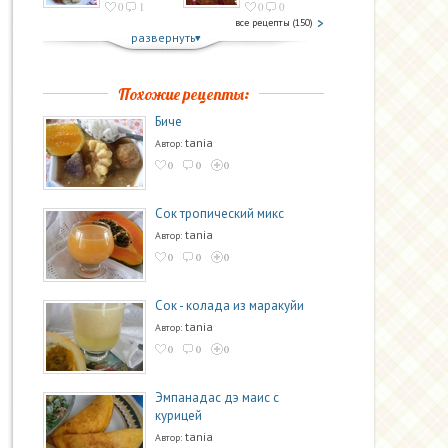
0
1
0
0
все рецепты (150)
развернуть
Похожие рецепты:
Биче
tania
Автор:
0
0
0
Сок тропический микс
tania
Автор:
0
0
0
Сок - колада из маракуйи
tania
Автор:
0
0
0
Эмпанадас дэ маис с
курицей
tania
Автор: