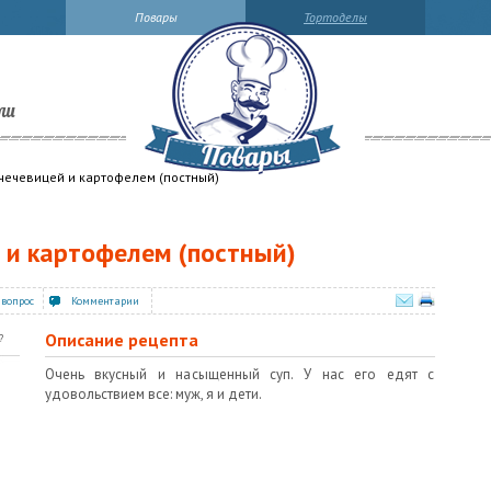
Повары
Тортоделы
ли
 чечевицей и картофелем (постный)
й и картофелем (постный)
 вопрос
Комментарии
Описание рецепта
?
Очень вкусный и насыщенный суп. У нас его едят с
удовольствием все: муж, я и дети.