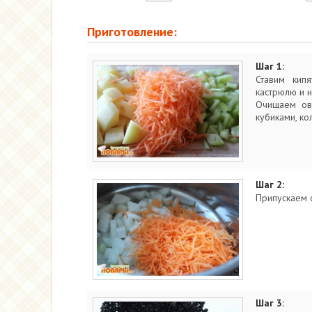
Приготовление:
Шаг 1:
Ставим кипя
кастрюлю и н
Очищаем ово
кубиками, ко
Шаг 2:
Припускаем о
Шаг 3: