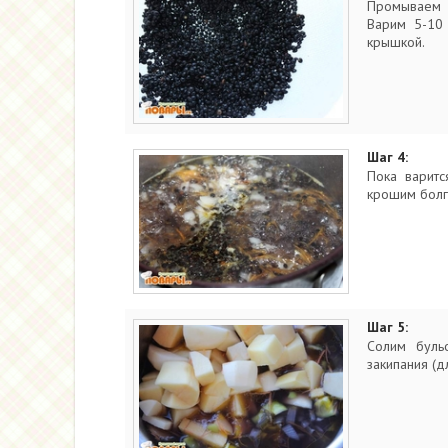
Промываем 
Варим 5-10
крышкой.
Шаг 4:
Пока варитс
крошим болг
Шаг 5:
Солим буль
закипания (д