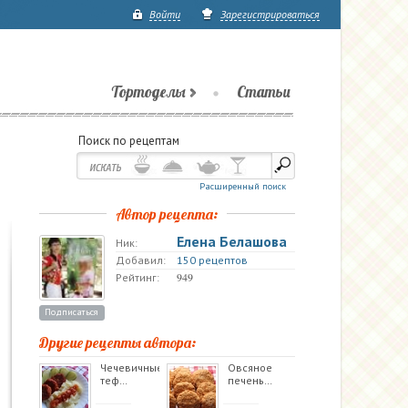
Войти
Зарегистрироваться
Тортоделы
Статьи
Поиск по рецептам
Расширенный поиск
Автор рецепта:
Елена Белашова
Ник:
Добавил:
150 рецептов
949
Рейтинг:
Подписаться
Другие рецепты автора:
Чечевичные
Овсяное
теф…
печень…