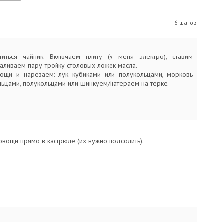
6 шагов
титься чайник. Включаем плиту (у меня электро), ставим
аливаем пару-тройку столовых ложек масла.
щи и нарезаем: лук кубиками или полукольцами, морковь
льцами, полукольцами или шинкуем/натераем на терке.
вощи прямо в кастрюле (их нужно подсолить).