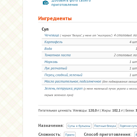
Добавить фото своего
приготовления
Ингредиенты
Суп
Чечевица
4 столовые л
( черная "белуга", у меня от "мистраль")
Картофель
4 шт
Вода
1
Томатная паста
2 столовые л
Морковь
1 шт
Лук репчатый
1 шт
Перец, сладкий, зеленый
1 шт
Масло растительное, подсолнечное
(для поджаривания овоще
Зелень, петрушка, укроп
(у меня маленький пучок укропа и неско
перьев зеленого лука)
Питательная ценность: Углеводы:
120,0
г
| Жиры:
102,1
г
| Белки:
3
Назначения:
Супы и бульоны
Постные блюда
Горячие суп
Сложность:
Способ приготовления:
Просто
В