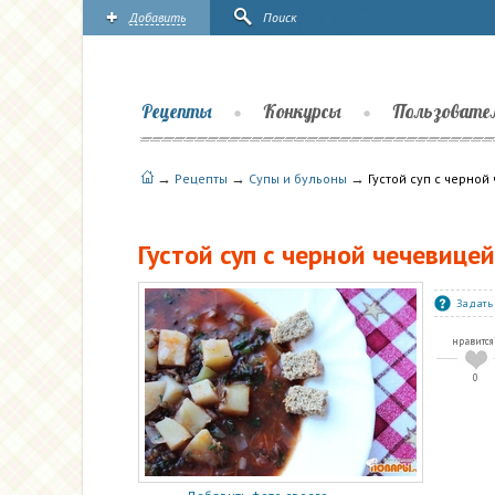
Добавить
Поиск
Рецепты
Конкурсы
Пользовате
→
→
→
Рецепты
Супы и бульоны
Густой суп с черной
Густой суп с черной чечевице
Задать
нравится
0