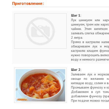
Приготовление:
Шаг 1:
Лук шинкуем или наре
шинкуем, трем или наре
чайник. Этим кипятк
заливать слегка обжарен
2 литра.
Прямо в кастрюлю нали
обжариваем лук и мор
кастрюлю кладем фунчо
нужно поворошить вилко
воду и немного размягчи
Шаг 2:
Заливаем лук и морков
овощи по желанию на
кипящую воду, солим и в
Промываем фунчозу и ко
Добавляем в суп тома
добавляем фунчозу (пра
При подаче можно посып