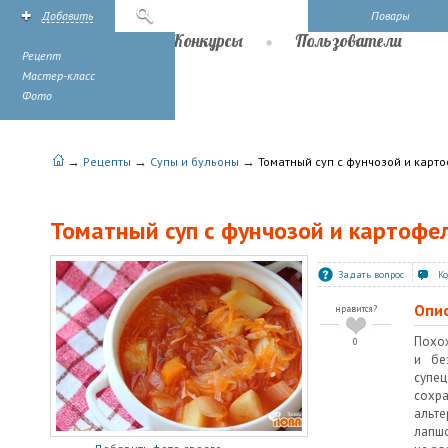
Добавить
Поиск
Повары
Рецепты
Конкурсы
Пользователи
Рецепт
Мастер-класс
Фото
→
→
→
Рецепты
Супы и бульоны
Томатный суп с фунчозой и карт
Томатный суп с фунчозой и картофе
Задать вопрос
К
Опи
нравится?
Похож
0
и бе
супец
сохр
альт
лапшо