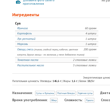
Добавить фото своего
не ра
приготовления
Ингредиенты
Суп
Фунчоза
60 грамм
Картофель
4 штуки
Лук репчатый
1 штука
Морковь
1 штука
Овощи, смесь
200 грамм
(тыква, сладкий перец, кабачок, цветная
капуста, другие овощи - по желанию, у меня добавлена тыква)
Томатная паста
2 столовые ложки
Растительное масло
3 столовые ложки
Энергетическая ценно
Питательная ценность: Углеводы:
146,6
г
| Жиры:
1,6
г
| Белки:
10,5
г
Назначения:
Диета
Супы и бульоны
Постные блюда
Горячие супы
Время употребления:
Сложность:
Спосо
Обед
Просто