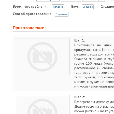
Время употребления:
Вкус:
Сложнос
Полдник
Сладкое
Способ приготовления:
В духовке
Приготовление:
Шаг 1:
Приготовила на днях 
придумала сама. Не хоте
решила расщедриться на
Сначала смешала в глу
грамм 150 меда (может
растительное (5 столов
туда соду и просеяла м
тесто руками, потихоньк
мягким, к рукам не липл
мягкости напоминает пор
Шаг 2:
Разогреваем духовку до
Делим тесто на 3 равные
коржа (можно и не кругл