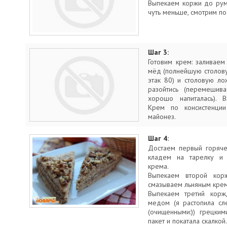
Выпекаем коржи до рум
чуть меньше, смотрим по
Шаг 3:
Готовим крем: заливае
мёд (полнейшую столову
этак 80) и столовую ло
разойтись (перемешив
хорошо напиталась). 
Крем по консистенци
майонез.
Шаг 4:
Достаем первый горяче
кладем на тарелку и 
крема.
Выпекаем второй кор
смазываем льняным кре
Выпекаем третий корж
медом (я растопила сл
(очищенными:)) грецки
пакет и покатала скалкой.