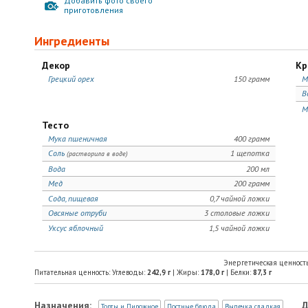
Добавить фото своего
приготовления
Ингредиенты
Декор
Кр
Грецкий орех
150 грамм
М
В
М
Тесто
Мука пшеничная
400 грамм
Соль
1 щепотка
(растворила в воде)
Вода
200 мл
Мед
200 грамм
Сода, пищевая
0,7 чайной ложки
Овсяные отруби
3 столовые ложки
Уксус яблочный
1,5 чайной ложки
Энергетическая ценност
Питательная ценность: Углеводы:
242,9
г
| Жиры:
178,0
г
| Белки:
87,3
г
Назначения:
Д
Торты и Пирожное
Постные блюда
Выпечка сладкая