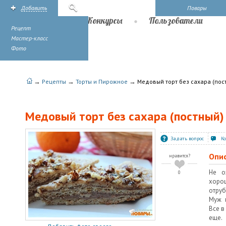
Добавить
Поиск
Повары
Рецепты
Конкурсы
Пользователи
Рецепт
Мастер-класс
Фото
→
→
→
Рецепты
Торты и Пирожное
Медовый торт без сахара (пос
Медовый торт без сахара (постный)
Задать вопрос
К
Опи
нравится?
Не о
0
хорош
отруб
Муж 
Все в
еще.