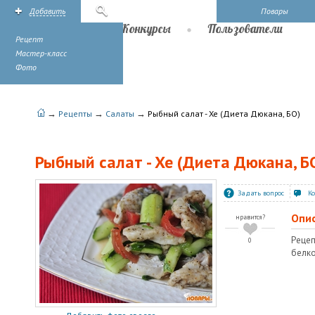
Добавить
Поиск
Повары
Рецепты
Конкурсы
Пользователи
Рецепт
Мастер-класс
Фото
→
→
→
Рецепты
Салаты
Рыбный салат - Хе (Диета Дюкана, БО)
Рыбный салат - Хе (Диета Дюкана, Б
Задать вопрос
К
Опи
нравится?
Реце
0
белк