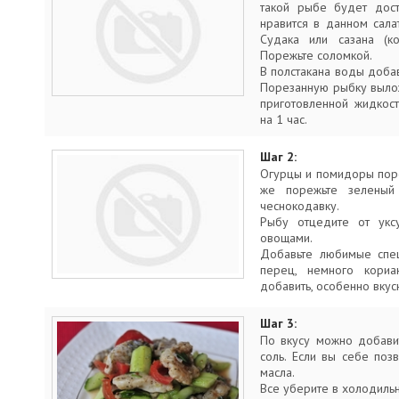
такой рыбе будет дост
нравится в данном сала
Судака или сазана (ко
Порежьте соломкой.
В полстакана воды добавьте
Порезанную рыбку вылож
приготовленной жидкост
на 1 час.
Шаг 2:
Огурцы и помидоры поре
же порежьте зеленый 
чеснокодавку.
Рыбу отцедите от укс
овощами.
Добавьте любимые спец
перец, немного кориа
добавить, особенно вкусн
Шаг 3:
По вкусу можно добавит
соль. Если вы себе поз
масла.
Все уберите в холодильн