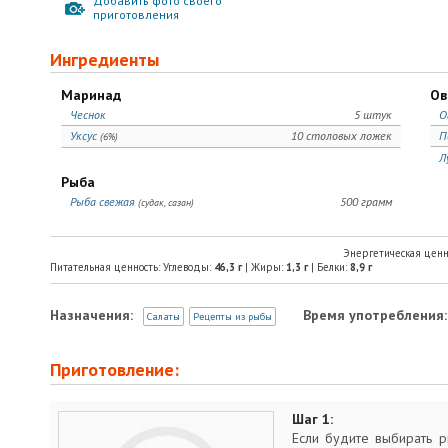
Добавить фото своего
приготовления
Ингредиенты
Маринад
Ов
Чеснок
5 штук
О
Уксус
10 столовых ложек
П
(6%)
Л
Рыба
Рыба свежая
500 грамм
(судак, сазан)
Энергетическая ценн
Питательная ценность: Углеводы:
46,3
г
| Жиры:
1,3
г
| Белки:
8,9
г
Назначения:
Время употребления:
Салаты
Рецепты из рыбы
Приготовление:
Шаг 1:
Если будите выбирать р