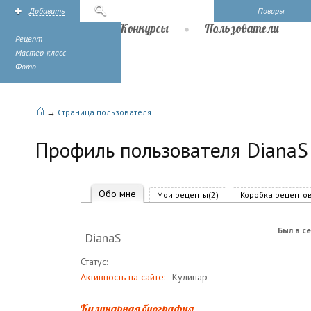
Добавить
Поиск
Повары
Рецепты
Конкурсы
Пользователи
Рецепт
Мастер-класс
Фото
→
Страница пользователя
Профиль пользователя DianaS
Обо мне
Мои рецепты(2)
Коробка рецептов
Был в се
DianaS
Статус:
Активность на сайте:
Кулинар
Кулинарная биография