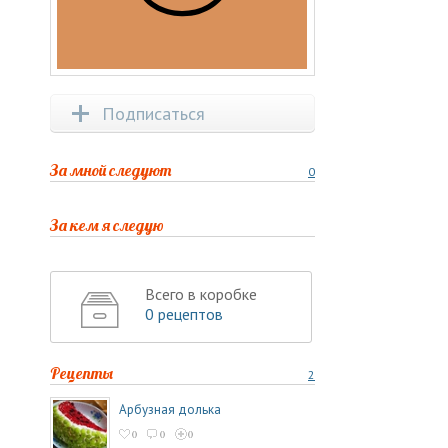
Подписаться
За мной следуют
0
За кем я следую
Всего в коробке
0 рецептов
Рецепты
2
Арбузная долька
0
0
0