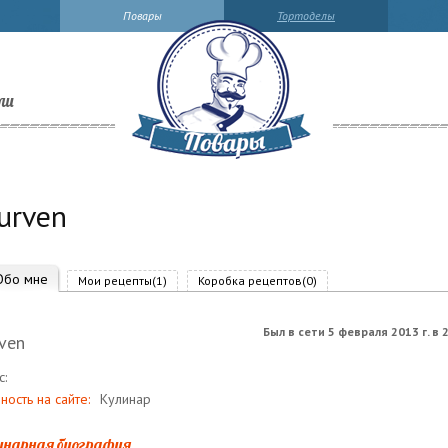
Повары
Тортоделы
ли
urven
Обо мне
Мои рецепты(1)
Коробка рецептов(0)
Был в сети 5 февраля 2013 г. в 
ven
с:
ность на сайте:
Кулинар
инарная биография