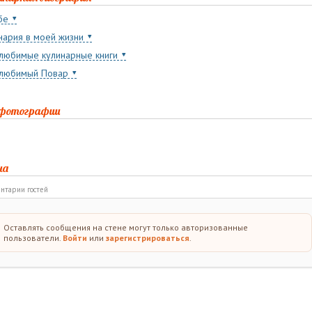
бе
нария в моей жизни
любимые кулинарные книги
любимый Повар
 фотографии
на
нтарии гостей
Оставлять сообщения на стене могут только авторизованные
пользователи.
Войти
или
зарегистрироваться
.