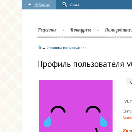
Добавить
Поиск
Рецепты
Конкурсы
Пользовате
→
Страница пользователя
Профиль пользователя v
vur
Стату
Актив
Кул