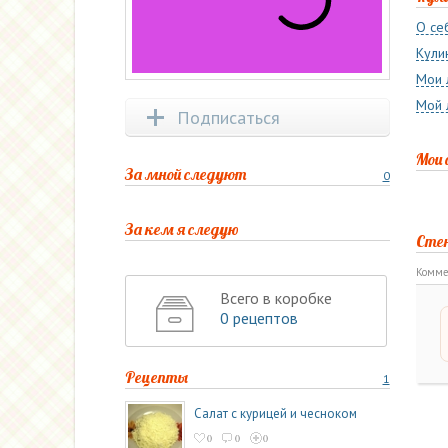
О се
Кули
Мои 
Мой 
Подписаться
Мои
За мной следуют
0
За кем я следую
Сте
Комме
Всего в коробке
0 рецептов
Рецепты
1
Салат с курицей и чесноком
0
0
0