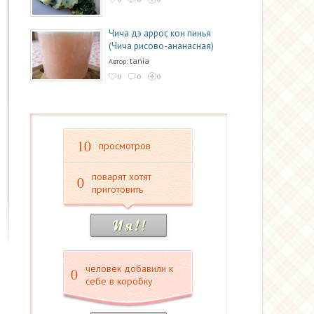
Чича дэ аррос кон пинья
(Чича рисово-ананасная)
tania
Автор:
0
0
0
10
просмотров
поварят хотят
0
приготовить
И я ! !
человек добавили к
0
себе в коробку