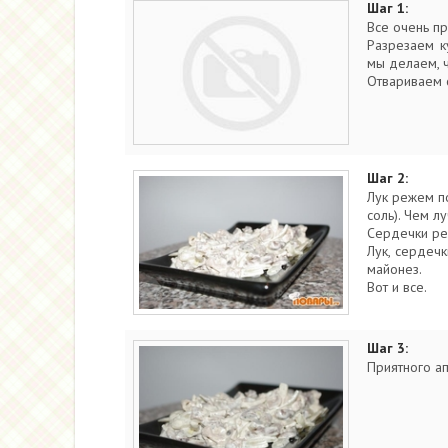
Шаг 1:
Все очень пр
Разрезаем к
мы делаем, ч
Отвариваем с
Шаг 2:
Лук режем по
соль). Чем л
Сердечки ре
Лук, сердеч
майонез.
Вот и все.
Шаг 3:
Приятного ап