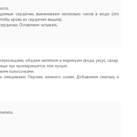
осто.
уриные сердечки, вымачиваем несколько часов в воде (это
тобы кровь из сердечек вышла).
ердечки. Оставляем остывать.
лукольцами, обдаем кипятком и маринуем (вода, уксус, сахар,
учше лук промаринуется, тем лучше.
жем полосочками.
ки смешиваем. Перчим, немного солим. Добавляем сметану и
петита.