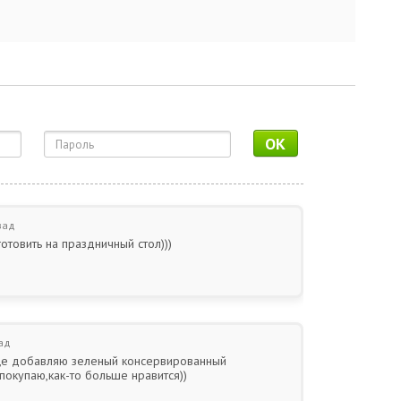
OK
зад
отовить на праздничный стол)))
ад
еще добавляю зеленый консервированный
окупаю,как-то больше нравится))