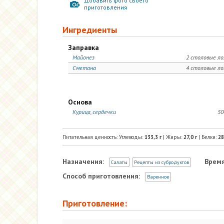
Добавить фото своего
приготовления
Ингредиенты
Заправка
Майонез
2 столовые л
Сметана
4 столовые л
Основа
Курица, сердечки
50
Питательная ценность: Углеводы:
133,3
г
| Жиры:
27,0
г
| Белки:
28
Назначения:
Время
Салаты
Рецепты из субродуктов
Способ приготовления:
Варенное
Приготовление: