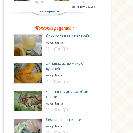
0
0
0
1
все рецепты (32)
развернуть
Похожие рецепты:
Сок - колада из маракуйи
tania
Автор:
0
0
0
Эмпанадас дэ маис с
курицей
tania
Автор:
0
0
0
Салат из груш с голубым
сыром
tania
Автор:
0
0
0
Яичница на шпинате
tania
Автор:
0
0
0