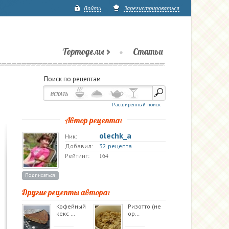
Войти
Зарегистрироваться
Тортоделы
Статьи
Поиск по рецептам
Расширенный поиск
Автор рецепта:
olechk_a
Ник:
Добавил:
32 рецепта
164
Рейтинг:
Подписаться
Другие рецепты автора:
Кофейный
Ризотто (не
кекс …
ор…