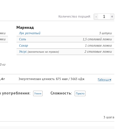
-
+
Количество порций:
Маринад
ожки
Лук репчатый
3 штуки
ожки
Соль
1,5 столовой ложки
Сахар
1 столовая ложка
Уксус
2 столовые ложки
(желательно на травах)
0 кг
,4
г
Энергетическая ценность:
875
ккал /
3663
кДж
Таблица
 употребления:
Сложность:
Ужин
Просто
3 шага