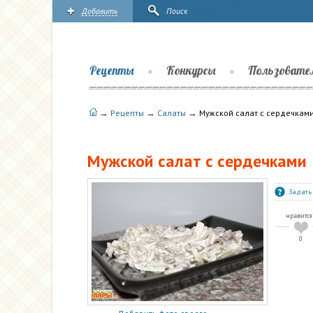
Добавить
Поиск
Рецепты
Конкурсы
Пользовате
→
→
→
Рецепты
Салаты
Мужской салат с сердечкам
Мужской салат с сердечками
Задать
нравится
0