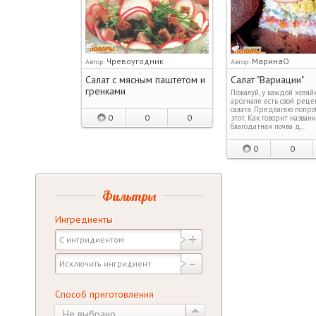
Чревоугодник
МаринаО
Автор:
Автор:
Салат с мясным паштетом и
Салат "Вариации"
гренками
Пожалуй, у каждой хозяй
арсенале есть свой реце
салата. Предлагаю попро
0
0
0
этот. Как говорит названи
благодатная почва д…
0
0
Фильтры
Ингредиенты
Способ приготовления
Не выбрано