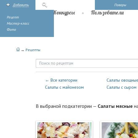
Добавить
Поиск
Повары
Рецепты
Конкурсы
Пользователи
Рецепт
Мастер-класс
Фото
→
Рецепты
Рецепты — Салаты — Салаты м
← Все категории
Салаты овощны
Салаты с майонезом
Салаты с сыром
В выбраной подкатегории —
Салаты мясные
н