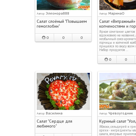
Элеонора888
МаринаО
Автор:
Автор:
Салат слоёный "Повышаем
Салат «Витражный»
гемоглобин"
копченостями и го
Яркое сочетание цветов
вдохновило на название, 
0
0
0
необычный союз аромат
горчицы и копченой колб
пришелся по вкусу всем 
Набор продуктов …
0
0
Василина
Чревоугодник
Автор:
Автор:
Салат "Сердце для
Куриный салат "Уо
любимого"
Яблоки, сельдерей и гр
орехи - ингредиенты кла
салата, впервые пригото