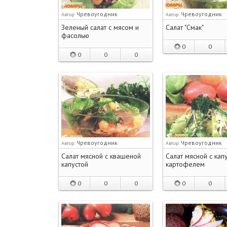
Чревоугодник
Чревоугодник
Автор:
Автор:
Зеленый салат с мясом и
Салат "Смак"
фасолью
0
0
0
0
0
Чревоугодник
Чревоугодник
Автор:
Автор:
Салат мясной с квашеной
Салат мясной с кап
капустой
картофелем
0
0
0
0
0