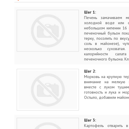
Шаг 1:
Печень замачиваем м
холодной воде или с
небольшом кипении 16 м
печеночный бульон пока
терку, посолить по вку
соль в майонезе), чут
несколько суховатая
калорийности сала
печеночного бульона. К
Шаг 2:
Морковь на крупную тер
внимание на мелкую 
вместе с луком тушим
готовность и лука и мо
Остыло, добавили майон
Шаг 3:
Картофель отварить в 