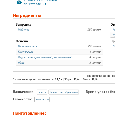
Добавить фото своего
приготовления
Ингредиенты
Заправка
Ов
Майонез
150 грамм
М
Л
Основа
Пр
Печень свиная
500 грамм
С
Картофель
4 штуки
Огурец консервированный, маринованный
4 штуки
Яйцо
3 штуки
Энергетическая ценно
Питательная ценность: Углеводы:
63,5
г
| Жиры:
32,6
г
| Белки:
38,9
г
Назначения:
Время употребле
Салаты
Рецепты из субродуктов
Сложность:
Нормально
Приготовление: