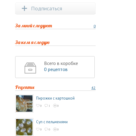
Подписаться
За мной следуют
0
За кем я следую
Всего в коробке
0 рецептов
Рецепты
42
Пирожки с картошкой
0
1
0
Суп с пельменями
0
0
0