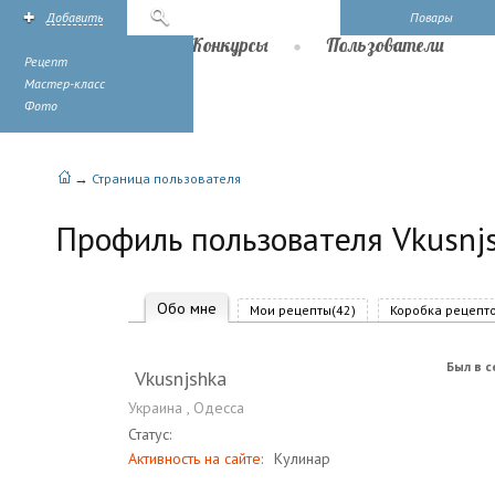
Добавить
Поиск
Повары
Рецепты
Конкурсы
Пользователи
Рецепт
Мастер-класс
Фото
→
Страница пользователя
Профиль пользователя Vkusnj
Обо мне
Мои рецепты(42)
Коробка рецепто
Был в с
Vkusnjshka
Украина
,
Одесса
Статус:
Активность на сайте:
Кулинар