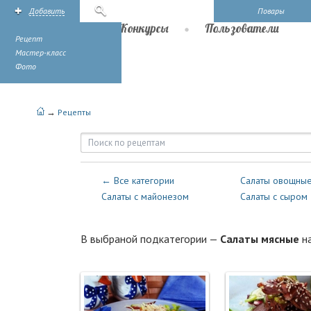
Добавить
Поиск
Повары
Рецепты
Конкурсы
Пользователи
Рецепт
Мастер-класс
Фото
→
Рецепты
Рецепты — Салаты — Салаты м
← Все категории
Салаты овощны
Салаты с майонезом
Салаты с сыром
В выбраной подкатегории —
Салаты мясные
н