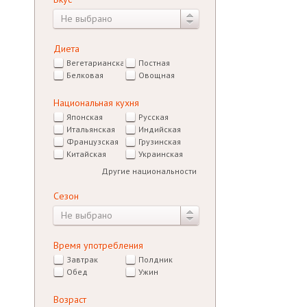
Не выбрано
Диета
Вегетарианская
Постная
Белковая
Овощная
Национальная кухня
Японская
Русская
Итальянская
Индийская
Французская
Грузинская
Китайская
Украинская
Другие национальности
Сезон
Не выбрано
Время употребления
Завтрак
Полдник
Обед
Ужин
Возраст