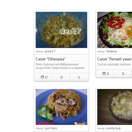
alex27
Лиана
Автор:
Автор:
Салат "Обжорка"
Салат "Легкий ужин
Хочу поделиться бабушкиным
Сытно, красиво, полезно.
рецептом. Простенько и со вкусом.
0
0
0
0
1
Lorchen
svetynya
Автор:
Автор: