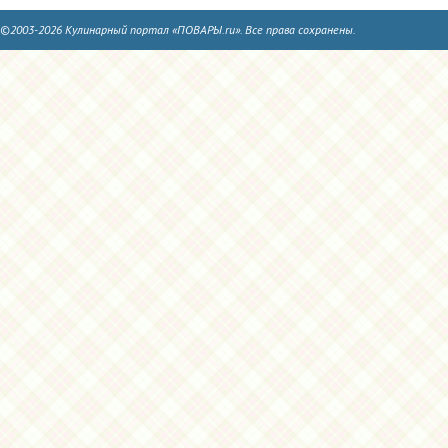
©2003-2026 Кулинарный портал «ПОВАРЫ.ru». Все права сохранены.