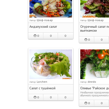
Шеф-повар
Шеф-повар
Автор:
Автор:
Андалузский салат
Огуречный салат п
вьетнамски
0
0
0
0
0
Lorchen
deedo
Автор:
Автор:
Салат с тушёнкой
Оливье "Райское д
Необычная празднична
обычного праздничного са
0
0
0
0
0