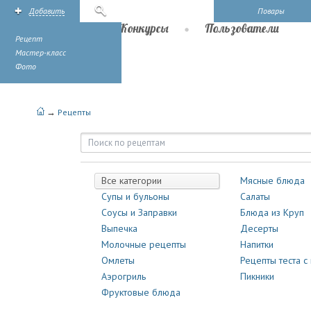
Добавить
Поиск
Повары
Рецепты
Конкурсы
Пользователи
Рецепт
Мастер-класс
Фото
→
Рецепты
Рецепты | Повары.ру
Все категории
Мясные блюда
Супы и бульоны
Салаты
Соусы и Заправки
Блюда из Круп
Выпечка
Десерты
Молочные рецепты
Напитки
Омлеты
Рецепты теста с
Аэрогриль
Пикники
Фруктовые блюда