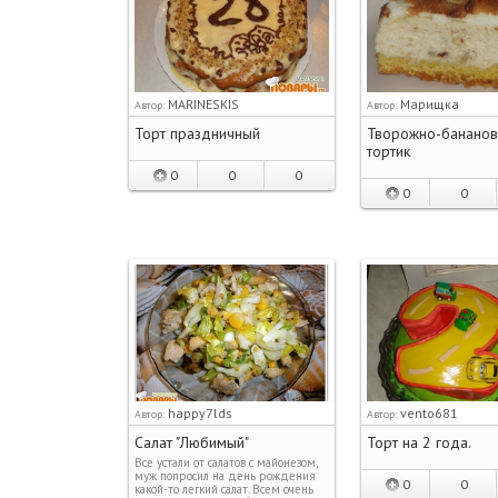
MARINESKIS
Марищка
Автор:
Автор:
Торт праздничный
Творожно-банано
тортик
0
0
0
0
0
happy7lds
vento681
Автор:
Автор:
Салат "Любимый"
Торт на 2 года.
Все устали от салатов с майонезом,
муж попросил на день рождения
0
0
какой-то легкий салат. Всем очень