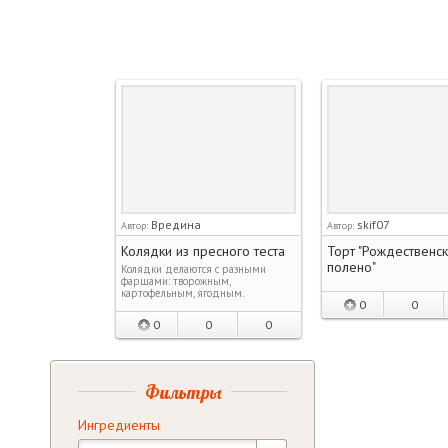
Вредина
skif07
Автор:
Автор:
Колядки из пресного теста
Торт "Рождественс
полено"
Колядки делаются с разными
фаршами: творожным,
картофельным, ягодным.
0
0
0
0
0
Фильтры
Ингредиенты