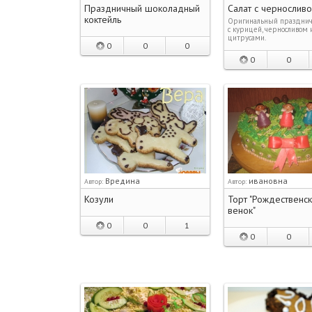
Праздничный шоколадный
Салат с чернослив
коктейль
Оригинальный празднич
с курицей, черносливом 
цитрусами.
0
0
0
0
0
Вредина
ивановна
Автор:
Автор:
Козули
Торт "Рождественс
венок"
0
0
1
0
0