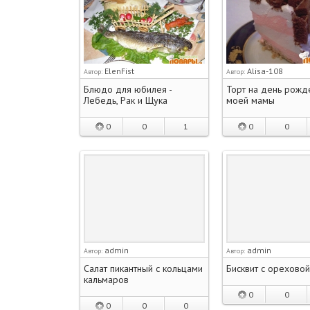
ElenFist
Alisa-108
Автор:
Автор:
Блюдо для юбилея -
Торт на день рожд
Лебедь, Рак и Щука
моей мамы
0
0
1
0
0
admin
admin
Автор:
Автор:
Салат пикантный с кольцами
Бисквит с ореховой
кальмаров
0
0
0
0
0