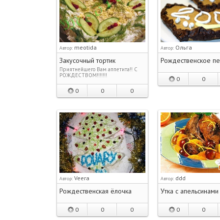
meotida
Ольга
Автор:
Автор:
Закусочный тортик
Рождественское п
Приятнейшего Вам аппетита!! С
РОЖДЕСТВОМ!!!!!!!
0
0
0
0
0
Veera
ddd
Автор:
Автор:
Рождественская ёлочка
Утка с апельсинами
0
0
0
0
0