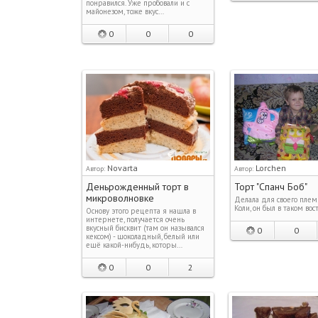
понравился. Уже пробовали и с
майонезом, тоже вкус…
0
0
0
Novarta
Lorchen
Автор:
Автор:
Деньрожденный торт в
Торт "Спанч Боб"
микроволновке
Делала для своего пле
Коли, он был в таком вос
Основу этого рецепта я нашла в
интернете, получается очень
вкусный бисквит (там он назывался
0
0
кексом) - шоколадный, белый или
ещё какой-нибудь, которы…
0
0
2