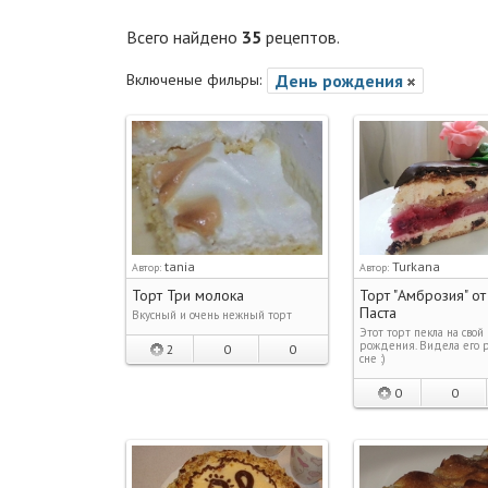
Всего найдено
35
рецептов.
Включеные фильры:
День рождения
tania
Turkana
Автор:
Автор:
Торт Три молока
Торт "Амброзия" от
Паста
Вкусный и очень нежный торт
Этот торт пекла на свой
рождения. Видела его 
2
0
0
сне :)
0
0