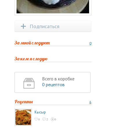
Подписаться
За мной следуют
0
За кем я следую
Всего в коробке
0 рецептов
Рецепты
6
Кысыр
0
2
0