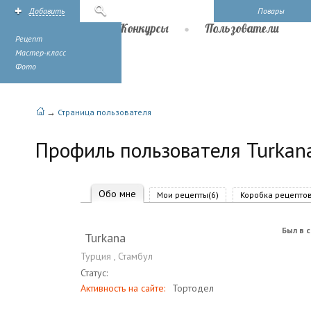
Добавить
Поиск
Повары
Рецепты
Конкурсы
Пользователи
Рецепт
Мастер-класс
Фото
→
Страница пользователя
Профиль пользователя Turkan
Обо мне
Мои рецепты(6)
Коробка рецептов
Был в с
Turkana
Турция
,
Стамбул
Статус:
Активность на сайте:
Тортодел