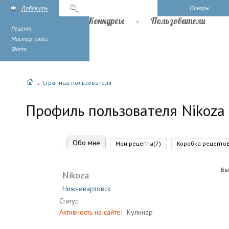
Добавить
Поиск
Повары
Рецепты
Конкурсы
Пользователи
Рецепт
Мастер-класс
Фото
→
Страница пользователя
Профиль пользователя Nikoza
Обо мне
Мои рецепты(7)
Коробка рецептов
Бы
Nikoza
,
Нижневартовск
Статус:
Активность на сайте:
Кулинар