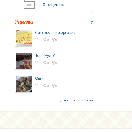
0 рецептов
Рецепты
7
Суп с лесными орехами
0
0
0
Торт "Чудо"
0
0
0
Фиги
0
0
0
Все рецепты пользователя