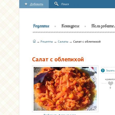
Добавить
Поиск
Рецепты
Конкурсы
Пользовате
→
→
→
Рецепты
Салаты
Cалат с облепихой
Cалат с облепихой
Задать
нравится
0