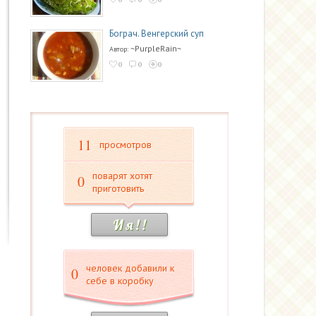
Бограч. Венгерский суп
~PurpleRain~
Автор:
0
0
0
11
просмотров
поварят хотят
0
приготовить
И я ! !
человек добавили к
0
себе в коробку