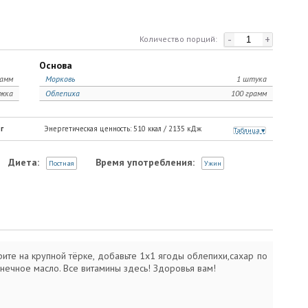
-
+
Количество порций:
Основа
рамм
Морковь
1 штука
ожка
Облепиха
100 грамм
г
Энергетическая ценность:
510
ккал /
2135
кДж
Таблица
Диета:
Время употребления:
Постная
Ужин
ите на крупной тёрке, добавьте 1х1 ягоды облепихи,сахар по
нечное масло. Все витамины здесь! Здоровья вам!