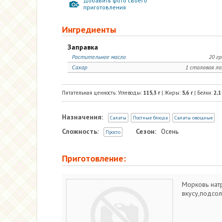
Добавить фото своего
приготовления
Ингредиенты
Заправка
Растительное масло
20 г
Сахар
1 столовая л
Питательная ценность: Углеводы:
115,3
г
| Жиры:
5,6
г
| Белки:
2,1
Назначения:
Салаты
Постные блюда
Салаты овощные
Сложность:
Сезон:
Осень
Просто
Приготовление:
Морковь натр
вкусу,подсол