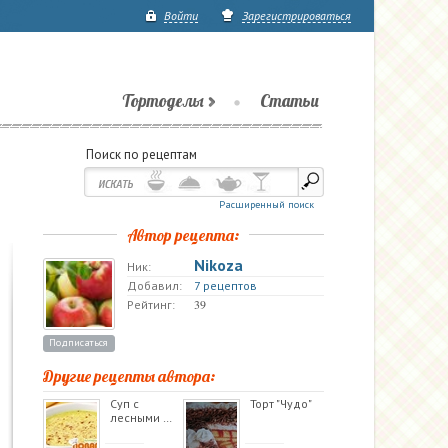
Войти
Зарегистрироваться
Тортоделы
Статьи
Поиск по рецептам
Расширенный поиск
Автор рецепта:
Nikoza
Ник:
Добавил:
7 рецептов
39
Рейтинг:
Подписаться
Другие рецепты автора:
Суп с
Торт "Чудо"
лесными …