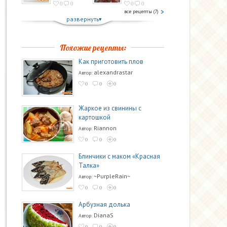
0
0
0
0
все рецепты (7)
развернуть
Похожие рецепты:
Как приготовить плов
alexandrastar
Автор:
0
0
0
Жаркое из свинины с
картошкой
Riannon
Автор:
0
0
0
Блинчики с маком «Красная
Талка»
~PurpleRain~
Автор:
0
0
0
Арбузная долька
DianaS
Автор:
0
0
0