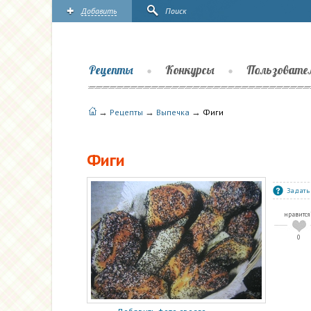
Добавить
Поиск
Рецепты
Конкурсы
Пользовате
→
→
→
Рецепты
Выпечка
Фиги
Фиги
Задать
нравится
0