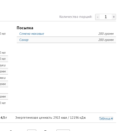
-
+
Количество порций:
Посыпка
0 мл
Семена маковые
200 грамм
Сахар
200 грамм
0 мл
0 мл
уки
рамм
ожки
рамм
рамм
0 мл
4,5
г
Энергетическая ценность:
2913
ккал /
12196
кДж
Таблица