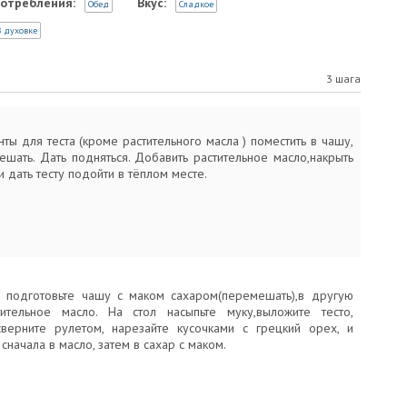
отребления:
Вкус:
Обед
Сладкое
 духовке
3 шага
ты для теста (кроме растительного масла ) поместить в чашу,
шать. Дать подняться. Добавить растительное масло,накрыть
 дать тесту подойти в тёплом месте.
 подготовьте чашу с маком сахаром(перемешать),в другую
ительное масло. На стол насыпьте муку,выложите тесто,
 сверните рулетом, нарезайте кусочками с грецкий орех, и
сначала в масло, затем в сахар с маком.