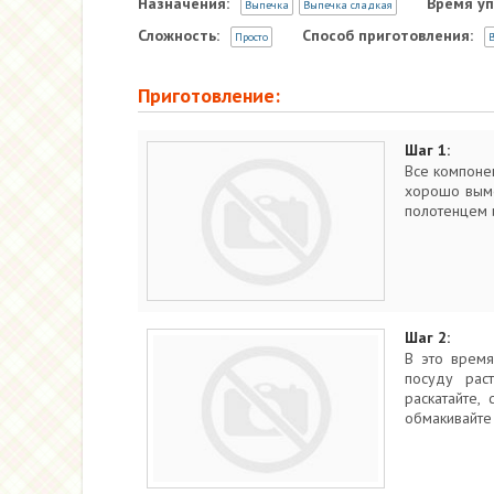
Назначения:
Время уп
Выпечка
Выпечка сладкая
Сложность:
Способ приготовления:
Просто
В
Приготовление:
Шаг 1:
Все компонен
хорошо выме
полотенцем и
Шаг 2:
В это время
посуду раст
раскатайте,
обмакивайте 