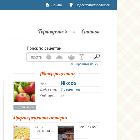
Войти
Зарегистрироваться
Тортоделы
Статьи
Поиск по рецептам
Расширенный поиск
Автор рецепта:
Nikoza
Ник:
Добавил:
7 рецептов
39
Рейтинг:
Подписаться
Другие рецепты автора:
Суп с
Торт "Чудо"
лесными …