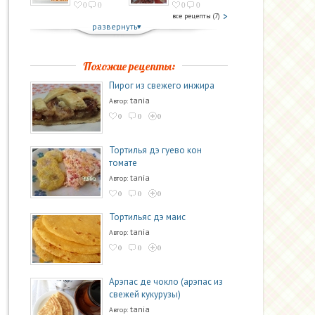
0
0
0
0
все рецепты (7)
развернуть
Похожие рецепты:
Пирог из свежего инжира
tania
Автор:
0
0
0
Тортилья дэ гуево кон
томате
tania
Автор:
0
0
0
Тортильяс дэ маис
tania
Автор:
0
0
0
Арэпас де чокло (арэпас из
свежей кукурузы)
tania
Автор: