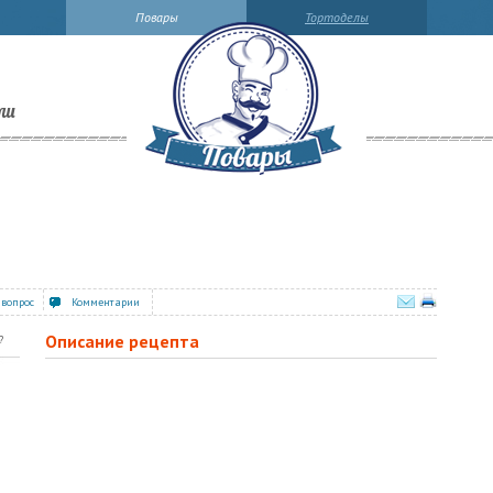
Повары
Тортоделы
ли
 вопрос
Комментарии
Описание рецепта
?