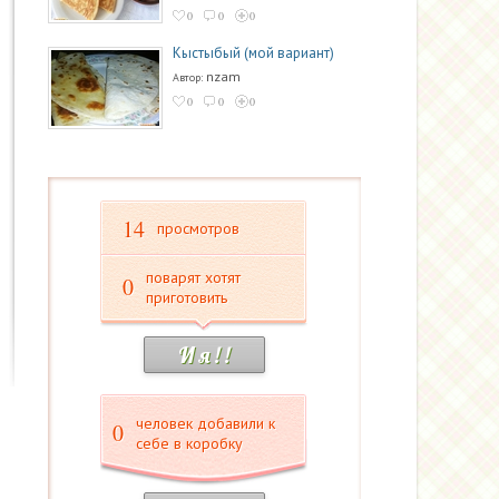
0
0
0
Кыстыбый (мой вариант)
nzam
Автор:
0
0
0
14
просмотров
поварят хотят
0
приготовить
И я ! !
человек добавили к
0
себе в коробку