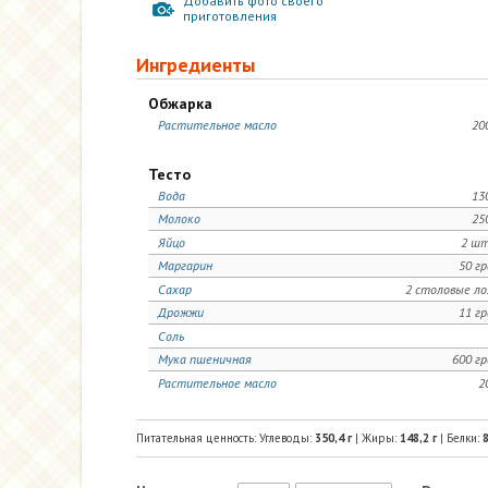
Добавить фото своего
приготовления
Ингредиенты
Обжарка
Растительное масло
20
Тесто
Вода
13
Молоко
25
Яйцо
2 шт
Маргарин
50 г
Сахар
2 столовые л
Дрожжи
11 г
Соль
Мука пшеничная
600 г
Растительное масло
2
Питательная ценность: Углеводы:
350,4
г
| Жиры:
148,2
г
| Белки:
8