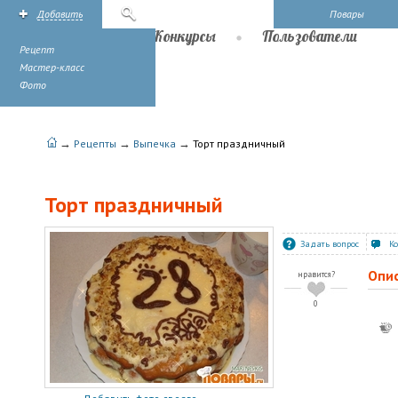
Добавить
Поиск
Повары
Рецепты
Конкурсы
Пользователи
Рецепт
Мастер-класс
Фото
→
→
→
Рецепты
Выпечка
Торт праздничный
Торт праздничный
Задать вопрос
К
Опи
нравится?
0