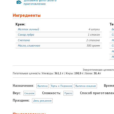
Добавить фото своего
приготовления
Ингредиенты
Крем:
Те
Желток яичный
4 штуки
Б
Сахар, пудра
1 стакан
С
Сметана
2 стакана
М
Масло, сливочное
300 грамм
С
М
М
Энергетическая ценност
Питательная ценность: Углеводы:
361,1
г
| Жиры:
190,9
г
| Белки:
38,4
г
Назначения:
Время
Выпечка
Торты и Пирожное
Выпечка сладкая
Вкус:
Сложность:
Способ приготовлен
Сладкое
Просто
Праздник:
День рождения