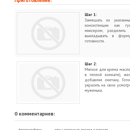
Приготовление:
Шаг 1:
Замешать из указанн
консистенции как гус
миксером, разделить
выкладывать в форм
готовности.
Шаг 2:
Мягкое для крема масло
в теплой комнате), же
добавляя сметану. Гот
украсить на свое усмот
муженька.
0 комментариев:
Авторизуйтесь
или с помощью логина и пароля