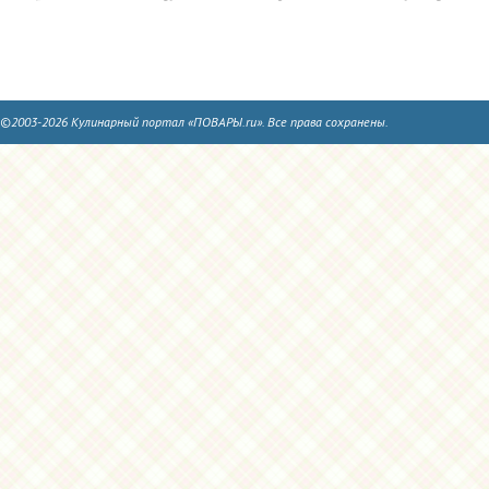
©2003-2026 Кулинарный портал «ПОВАРЫ.ru». Все права сохранены.