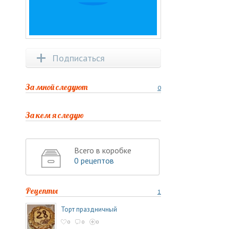
Подписаться
За мной следуют
0
За кем я следую
Всего в коробке
0 рецептов
Рецепты
1
Торт праздничный
0
0
0