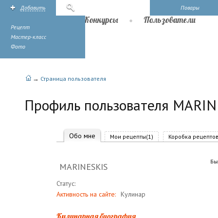
Добавить
Поиск
Повары
Рецепты
Конкурсы
Пользователи
Рецепт
Мастер-класс
Фото
→
Страница пользователя
Профиль пользователя MARIN
Обо мне
Мои рецепты(1)
Коробка рецептов
Бы
MARINESKIS
Статус:
Активность на сайте:
Кулинар
Кулинарная биография