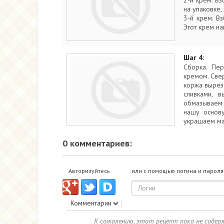
2-й крем. Вз
на упаковке,
3-й крем. В
Этот крем на
Шаг 4:
Сборка. Пе
кремом. Све
коржа вырез
сливками, 
обмазываем 
нашу основу
украшаем мас
0 комментариев:
Авторизуйтесь
или с помощью логина и пароля
Комментарии
К сожалению, этот рецепт пока не соде