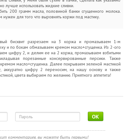
бить сливки, у меня были сухие в пачке, сделать как указанно
 но лучше использовать жидкие сливки.
збить 200 грамм масла, половиной банки сгущенного молока.
м нужен для того что выровнять коржи под мастику.
рвый бисквит разрезаем на 3 коржа и промазываем 1-м
рху и по бокам обмазываем кремом масло+сгущенка. Из 2-ого
аем цифру 2, и делим ее на 2 коржа, промазываем взбитыми
выкладывая порезанные консервированные персики. Также
кремом масло+сгущенка. Далее покрываем зеленой мастикой
, аккуратно цифру 2 переносим, на нашу основу и также
тикой, цвета выбираем по желанию. Приятного аппетита!
OK
ржит комментариев, вы можете быть первыми!