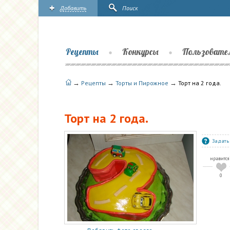
Добавить
Поиск
Рецепты
Конкурсы
Пользовате
→
→
→
Рецепты
Торты и Пирожное
Торт на 2 года.
Торт на 2 года.
Задать
нравится
0