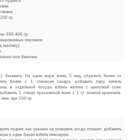
го пудинга
ложки
такана
200 гр.
ки-300-400 гр.
рвированных персиков
 мастику):
.
олоко-пол баночки.
 2 бисквита. На один корж взять 5 яиц, отделить белки от
збить белки с 1 стаканом сахара, добавить пару капель
ока, в отдельной посуде взбить желтки с щепоткой соли.
добавить 1 стакан просеянной муки с 1 ст. ложкой крахмала.
мин. при 200 гр.
арить пудинг, как указано на упаковке, когда остынет, добавить
сла и один банан взбить миксером.