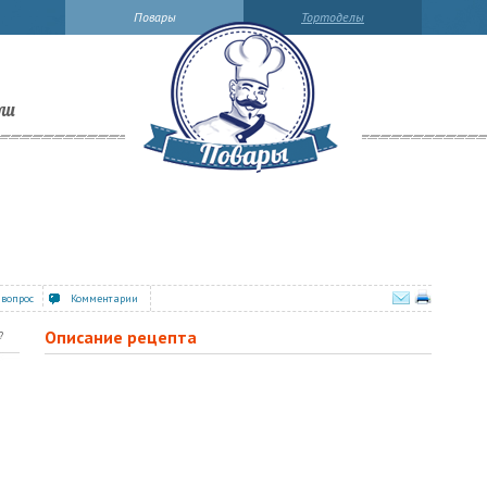
Повары
Тортоделы
ли
 вопрос
Комментарии
Описание рецепта
?