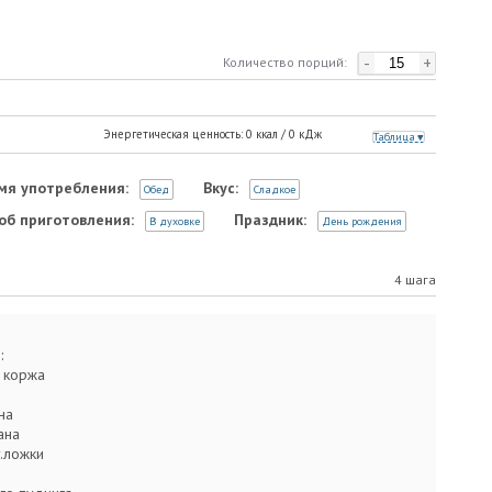
-
+
Количество порций:
Энергетическая ценность:
0
ккал /
0
кДж
Таблица
мя употребления:
Вкус:
Обед
Сладкое
об приготовления:
Праздник:
В духовке
День рождения
4 шага
:
2 коржа
на
ана
.ложки