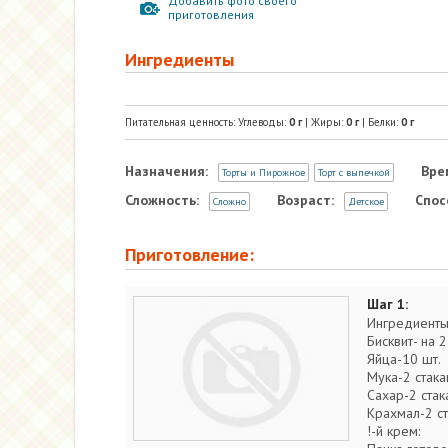
Добавить фото своего
приготовления
Ингредиенты
Питательная ценность: Углеводы:
0
г
| Жиры:
0
г
| Белки:
0
г
Назначения:
Вре
Торты и Пирожное
Торт с выпечкой
Сложность:
Возраст:
Спос
Сложно
Детское
Приготовление:
Шаг 1:
Ингредиенты
Бисквит- на 
Яйца-10 шт.
Мука-2 стака
Сахар-2 стак
Крахмал-2 ст
!-й крем: