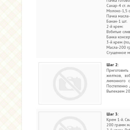
Пачка готово
Сахар-4 ст. 
Молоко-1,5 с
Пачка масла-
Банан-1 шт.
2-й крем:
Взбитые слив
Банка консе
3-й крем (под
Масла-200 гр
Сгущенное м
Шаг 2:
Приготовить
желтков, в
лимонного с
Постепенно 
Выпекаем 20 
Шаг 3:
Крем 1-й. Св
200 грамм ма