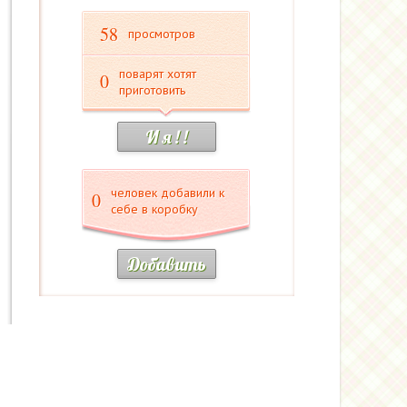
58
просмотров
поварят хотят
0
приготовить
И я ! !
человек добавили к
0
себе в коробку
Добавить