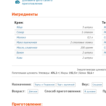
Добавить фото своего
приготовления
Ингредиенты
Крем:
Те
Яйцо
3 штуки
Я
Сахар
1 стакан
М
Молоко
0,5 л
С
Мука пшеничная
2 столовые ложки
М
Масло, сливочное
200 грамм
С
Банан
2 штуки
М
Киви
2 штуки
Энергетическая ценност
Питательная ценность: Углеводы:
476,2
г
| Жиры:
192,5
г
| Белки:
51,6
г
Назначения:
Вкус:
Торты и Пирожное
Торт с выпечкой
Сладкое
Возраст:
Способ приготовления:
П
Детское
В духовке
Приготовление: