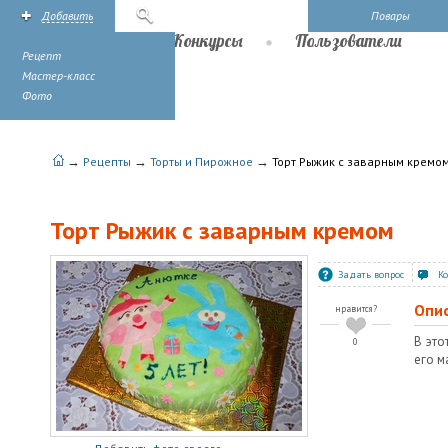
Добавить
Поиск
Повары
Рецепты
Конкурсы
Пользователи
Рецепт
Мастер-класс
Фото
→
→
→
Рецепты
Торты и Пирожное
Торт Рыжик с заварным кремо
Торт Рыжик с заварным кремом
Задать вопрос
К
Опи
нравится?
В это
0
его м