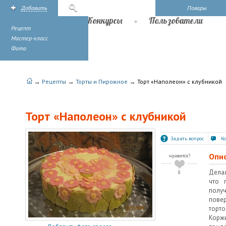
Добавить
Поиск
Повары
Рецепты
Конкурсы
Пользователи
Рецепт
Мастер-класс
Фото
→
→
→
Рецепты
Торты и Пирожное
Торт «Наполеон» с клубникой
Торт «Наполеон» с клубникой
Задать вопрос
К
Опи
нравится?
Делал
0
что 
получ
пов
торто
Коржи