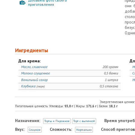
Добавить фото своего
прида
приготовления
они 
доба
сто
просл
безу
Одним
Ингредиенты
Для крема:
Дл
Масло, сливочное
200 грамм
М
Молоко сгущенное
0,5 банки
С
Ванильный сахар
1 штука
М
Клубника
0,5 стакана
(пюре)
Энергетическая ценнос
Питательная ценность: Углеводы:
93,0
г
| Жиры:
171,6
г
| Белки:
18,1
г
Назначения:
Время употреб
Торты и Пирожное
Торт с выпечкой
Вкус:
Сложность:
Способ приготов
Сладкое
Нормально