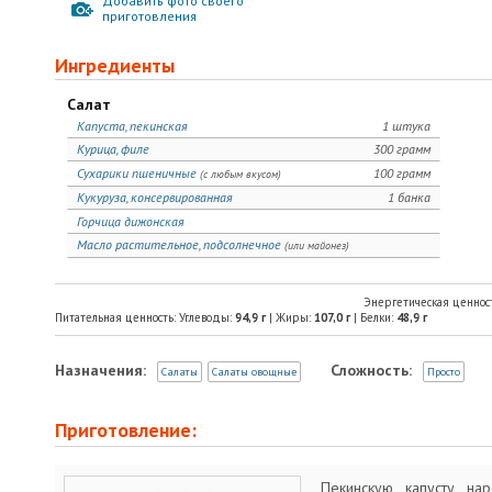
Добавить фото своего
приготовления
Ингредиенты
Салат
Капуста, пекинская
1 штука
Курица, филе
300 грамм
Сухарики пшеничные
100 грамм
(с любым вкусом)
Кукуруза, консервированная
1 банка
Горчица дижонская
Масло растительное, подсолнечное
(или майонез)
Энергетическая ценнос
Питательная ценность: Углеводы:
94,9
г
| Жиры:
107,0
г
| Белки:
48,9
г
Назначения:
Сложность:
Салаты
Салаты овощные
Просто
Приготовление:
Пекинскую капусту нар