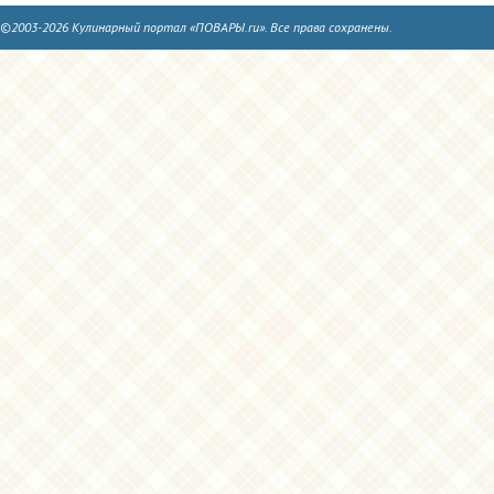
©2003-2026 Кулинарный портал «ПОВАРЫ.ru». Все права сохранены.