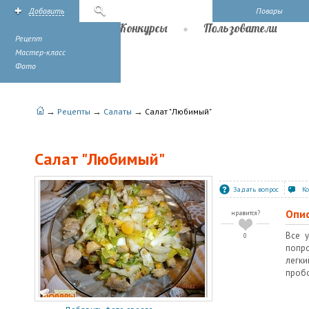
Добавить
Поиск
Повары
Рецепты
Конкурсы
Пользователи
Рецепт
Мастер-класс
Фото
→
→
→
Рецепты
Салаты
Салат "Любимый"
Салат "Любимый"
Задать вопрос
К
Опи
нравится?
Все у
0
попр
легки
пробо