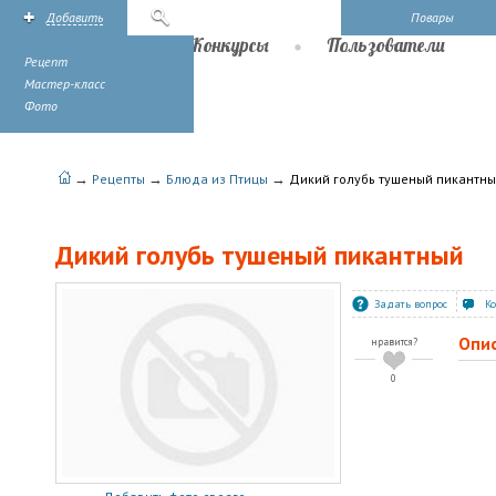
Добавить
Поиск
Повары
Рецепты
Конкурсы
Пользователи
Рецепт
Мастер-класс
Фото
→
→
→
Рецепты
Блюда из Птицы
Дикий голубь тушеный пикантн
Дикий голубь тушеный пикантный
Задать вопрос
К
Опи
нравится?
0