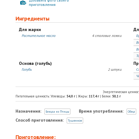
Добавить фото своего
приготовления
Ингредиенты
Для жарки
Дл
Растительное масло
4 столовые ложки
Б
В
В
Т
Основа (голубь)
Пр
Голубь
2 штуки
С
Ч
Энергетическая ценнос
Питательная ценность: Углеводы:
54,8
г
| Жиры:
117,4
г
| Белки:
50,1
г
Назначения:
Время употребления:
Блюда из Птицы
Обед
Способ приготовления:
Тушенное
Приготовление: