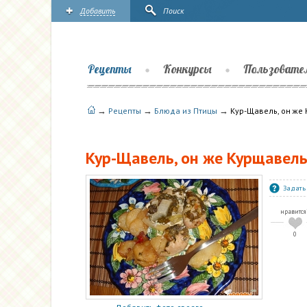
Добавить
Поиск
Рецепты
Конкурсы
Пользовате
→
→
→
Рецепты
Блюда из Птицы
Кур-Щавель, он же 
Кур-Щавель, он же Курщавель 
Задать
нравится
0