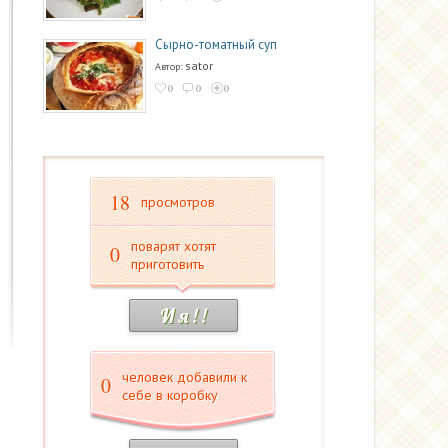
Сырно-томатный суп
sator
Автор:
0
0
0
18
просмотров
поварят хотят
0
приготовить
И я ! !
человек добавили к
0
себе в коробку