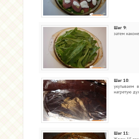
Шаг 9:
затем након
Шаг 10:
укутываем 
нагретую ду
Шаг 11: