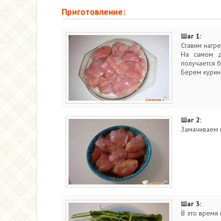
Приготовление:
Шаг 1:
Ставим нагре
На самом д
получается б
Берем курин
Шаг 2:
Замачиваем н
Шаг 3:
В это время