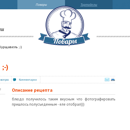
Повары
Тортоделы
ли
Курщавель ;-)
;-)
 вопрос
Комментарии
Описание рецепта
?
блюдо получилось таким вкусным что фотографировать
пришлось полусъеденным - еле отобрал)))