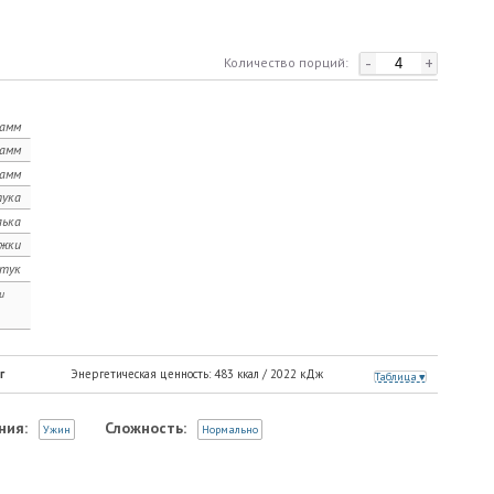
-
+
Количество порций:
рамм
рамм
рамм
ука
лька
ожки
тук
и
г
Энергетическая ценность:
483
ккал /
2022
кДж
Таблица
ния:
Сложность:
Ужин
Нормально