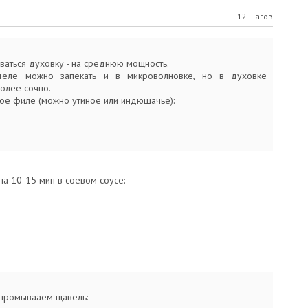
12 шагов
ваться духовку - на среднюю мощность.
еле можно запекать и в микроволновке, но в духовке
олее сочно.
ое филе (можно утиное или индюшачье):
а 10-15 мин в соевом соусе:
 промывааем щавель: