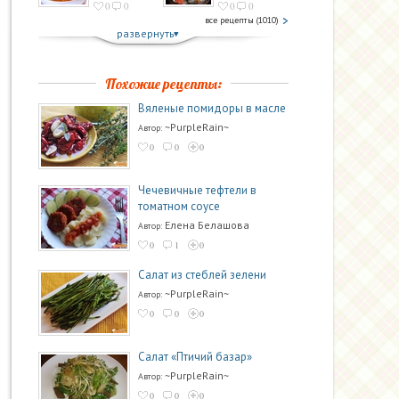
0
0
0
0
все рецепты (1010)
развернуть
Похожие рецепты:
Вяленые помидоры в масле
~PurpleRain~
Автор:
0
0
0
Чечевичные тефтели в
томатном соусе
Елена Белашова
Автор:
0
1
0
Салат из стеблей зелени
~PurpleRain~
Автор:
0
0
0
Салат «Птичий базар»
~PurpleRain~
Автор:
0
0
0