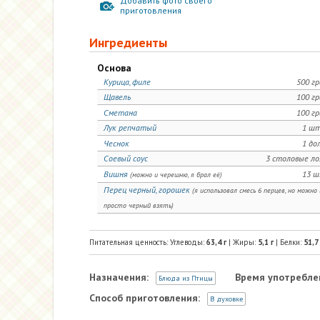
Добавить фото своего
приготовления
Ингредиенты
Основа
Курица, филе
500 г
Щавель
100 г
Сметана
100 г
Лук репчатый
1 шт
Чеснок
1 до
Соевый соус
3 столовые л
Вишня
13 ш
(можно и черешню, я брал её)
Перец черный, горошек
(я использовал смесь 6 перцев, но можно 
просто черный взять)
Питательная ценность: Углеводы:
63,4
г
| Жиры:
5,1
г
| Белки:
51,7
Назначения:
Время употребле
Блюда из Птицы
Способ приготовления:
В духовке