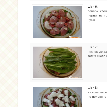
Шаг 6:
поверх сло
перца, на г
лука:
Шаг 7:
чеснок укла
затем снова 
Шаг 8:
и снова мясо
по половине 