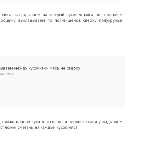
я мяса выкладываем на каждый кусочек мяса по горошине
орошину выкладываем по пол-вишенки, сверху полукружье
дываем между кусочками мяса, не сверху!
щавель:
, только поверх лука для сочности верхнего слоя укладываем
ст.ложки сметаны на каждый кусок мяса: