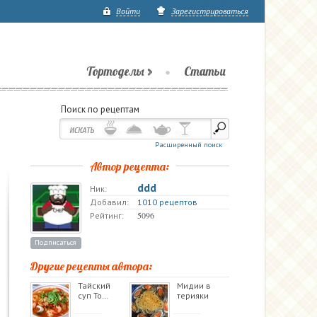
Войти
Зарегистрироваться
Тортоделы
Статьи
Поиск по рецептам
Расширенный поиск
Автор рецепта:
ddd
Ник:
Добавил:
1010 рецептов
5096
Рейтинг:
Подписаться
Другие рецепты автора:
Тайский
Мидии в
суп То…
терияки