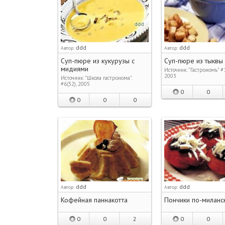
ddd
ddd
Автор:
Автор:
Суп-пюре из кукурузы с
Суп-пюре из тыквы
мидиями
Источник: "Гастрономъ" #1
2003
Источник: "Школа гастронома".
#6(32), 2005
0
0
0
0
0
ddd
ddd
Автор:
Автор:
Кофейная паннакотта
Пончики по-миланс
0
0
2
0
0