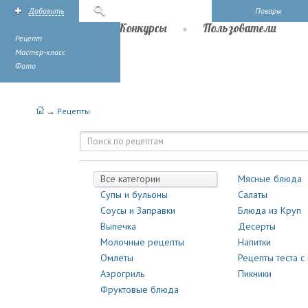
Добавить
Поиск
Повары
Рецепты
Конкурсы
Пользователи
Рецепт
Мастер-класс
Фото
→
Рецепты
Рецепты | Повары.ру
Все категории
Мясные блюда
Супы и бульоны
Салаты
Соусы и Заправки
Блюда из Круп
Выпечка
Десерты
Молочные рецепты
Напитки
Омлеты
Рецепты теста с
Аэрогриль
Пикники
Фруктовые блюда