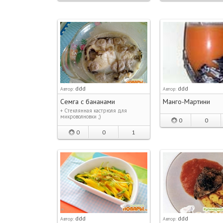
ddd
ddd
Автор:
Автор:
Семга с бананами
Манго-Мартини
+ Стеклянная кастрюля для
микроволновки ;)
0
0
0
0
1
ddd
ddd
Автор:
Автор: