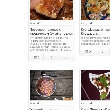
ddd
ddd
Автор:
Автор:
Песочное печенье с
Кур-Щавель, он же
кардамоном (Элайче гаджа)
Курщавель ;-)
Эти ароматные печенья чем-то
блюдо получилось таки
напоминают шотландские
что фотографировать п
песочные печенья. Если хотите,
полусъеденным - еле ото
добавьте к тесту четверть стакана
размельченных кешью, миндаля, …
0
0
0
0
1
ddd
ddd
Автор:
Автор:
Глинтвейн спамера
Салат "Греческий" 