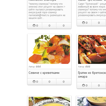
*почему спамера? потому что
Салат "Греческий" - реце
именно этот рецепт на своем г-
любимый во всем мире.
сайте пытался рекламировать
спамера? потому что им
очередной горе-спамер
рецепт на своем г-сайт
nanocook@mail.ru размещен на
рекламировать очеред
нашем сайт…
0
0
0
0
0
ddd
ddd
Автор:
Автор:
Севиче с креветками
Гратин из бретонск
омара
0
0
0
0
0