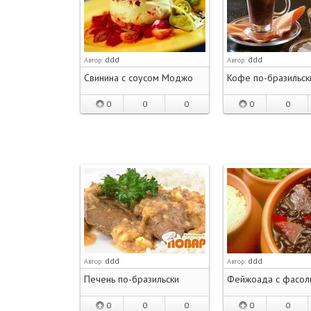
ddd
ddd
Автор:
Автор:
Свинина с соусом Моджо
Кофе по-бразильск
0
0
0
0
0
ddd
ddd
Автор:
Автор:
Печень по-бразильски
Фейжоада c фасол
0
0
0
0
0