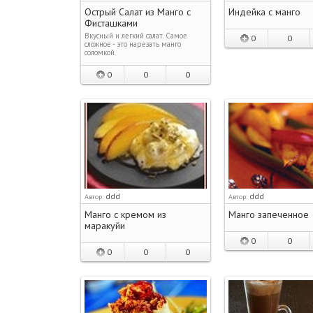
Острый Салат из Манго с
Индейка с манго
Фисташками
Вкусный и легкий салат. Самое
0
0
сложное - это нарезать манго
соломкой.
0
0
0
ddd
ddd
Автор:
Автор:
Манго с кремом из
Манго запеченное
маракуйи
0
0
0
0
0