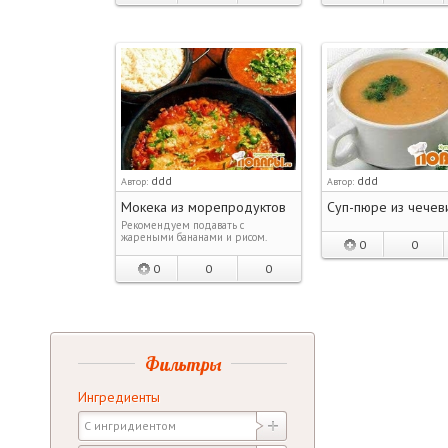
ddd
ddd
Автор:
Автор:
Мокека из морепродуктов
Суп-пюре из чечев
Рекомендуем подавать с
жареными бананами и рисом.
0
0
0
0
0
Фильтры
Ингредиенты