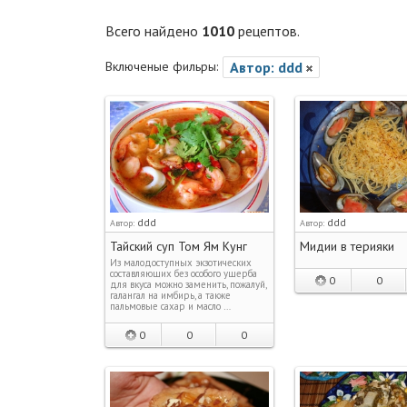
Всего найдено
1010
рецептов.
Включеные фильры:
Автор: ddd
ddd
ddd
Автор:
Автор:
Тайский суп Том Ям Кунг
Мидии в терияки
Из малодоступных экзотических
составляющих без особого ущерба
0
0
для вкуса можно заменить, пожалуй,
галангал на имбирь, а также
пальмовые сахар и масло …
0
0
0