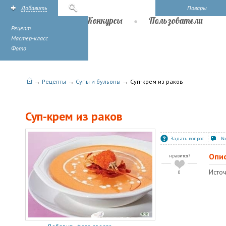
Добавить
Поиск
Повары
Рецепты
Конкурсы
Пользователи
Рецепт
Мастер-класс
Фото
→
→
→
Рецепты
Супы и бульоны
Суп-крем из раков
Суп-крем из раков
Задать вопрос
К
Опи
нравится?
Источ
0