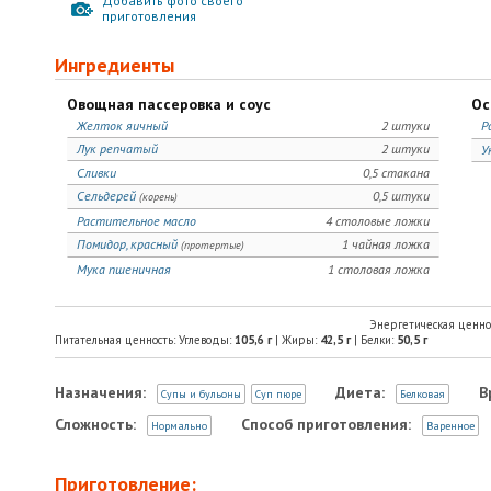
Добавить фото своего
приготовления
Ингредиенты
Овощная пассеровка и соус
Ос
Желток яичный
2 штуки
Р
Лук репчатый
2 штуки
У
Сливки
0,5 стакана
Сельдерей
0,5 штуки
(корень)
Растительное масло
4 столовые ложки
Помидор, красный
1 чайная ложка
(протертые)
Мука пшеничная
1 столовая ложка
Энергетическая ценно
Питательная ценность: Углеводы:
105,6
г
| Жиры:
42,5
г
| Белки:
50,5
г
Назначения:
Диета:
В
Супы и бульоны
Суп пюре
Белковая
Сложность:
Способ приготовления:
Нормально
Варенное
Приготовление: