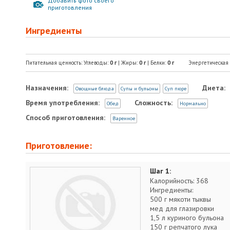
Добавить фото своего
приготовления
Ингредиенты
Питательная ценность: Углеводы:
0
г
| Жиры:
0
г
| Белки:
0
г
Энергетическая
Назначения:
Диета:
Овощные блюда
Супы и бульоны
Суп пюре
Время употребления:
Сложность:
Обед
Нормально
Способ приготовления:
Варенное
Приготовление:
Шаг 1:
Калорийность: 368
Ингредиенты:
500 г мякоти тыквы
мед для глазировки
1,5 л куриного бульона
150 г репчатого лука