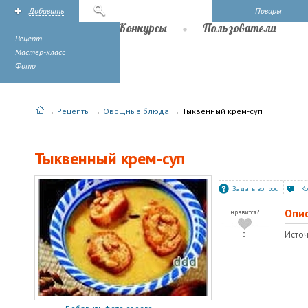
Добавить
Поиск
Повары
Рецепты
Конкурсы
Пользователи
Рецепт
Мастер-класс
Фото
→
→
→
Рецепты
Овощные блюда
Тыквенный крем-суп
Тыквенный крем-суп
Задать вопрос
К
Опи
нравится?
Источ
0