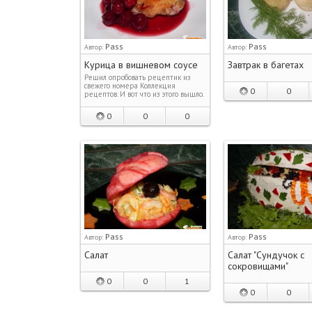
Pass
Pass
Автор:
Автор:
Курица в вишневом соусе
Завтрак в багетах
Решил опробовать рецептик из
свежего номера Коллекция
0
0
рецептов. И вот что из этого вышло.
0
0
0
Pass
Pass
Автор:
Автор:
Салат
Салат "Сундучок с
сокровищами"
0
0
1
0
0