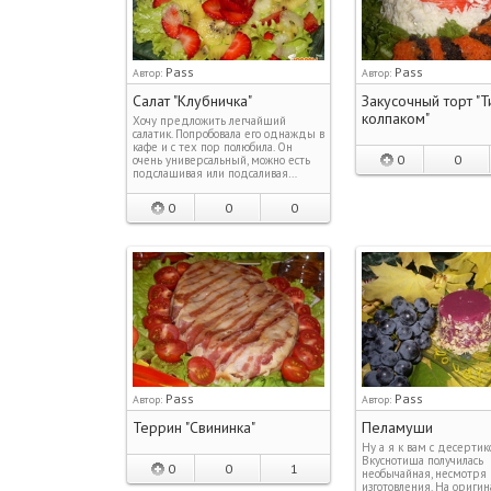
Pass
Pass
Автор:
Автор:
Салат "Клубничка"
Закусочный торт "Т
колпаком"
Хочу предложить легчайший
салатик. Попробовала его однажды в
кафе и с тех пор полюбила. Он
0
0
очень универсальный, можно есть
подслащивая или подсаливая…
0
0
0
Pass
Pass
Автор:
Автор:
Террин "Свининка"
Пеламуши
Ну а я к вам с десертик
Вкуснотища получилась
0
0
1
необычайная, несмотря 
изготовления. На оригин