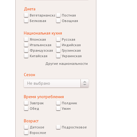
Диета
Вегетарианская
Постная
Белковая
Овощная
Национальная кухня
Японская
Русская
Итальянская
Индийская
Французская
Грузинская
Китайская
Украинская
Другие национальности
Сезон
Не выбрано
Время употребления
Завтрак
Полдник
Обед
Ужин
Возраст
Детское
Подростковое
Взрослое