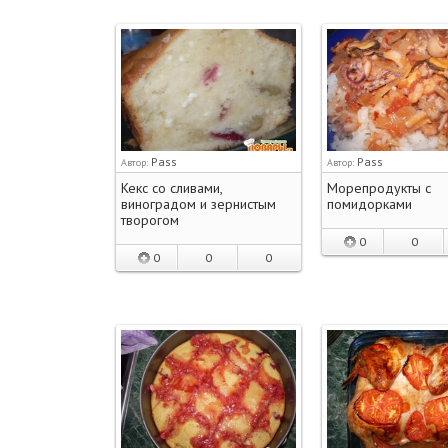
Pass
Pass
Автор:
Автор:
Кекс со сливами,
Морепродукты с
виноградом и зернистым
помидорками
творогом
0
0
0
0
0