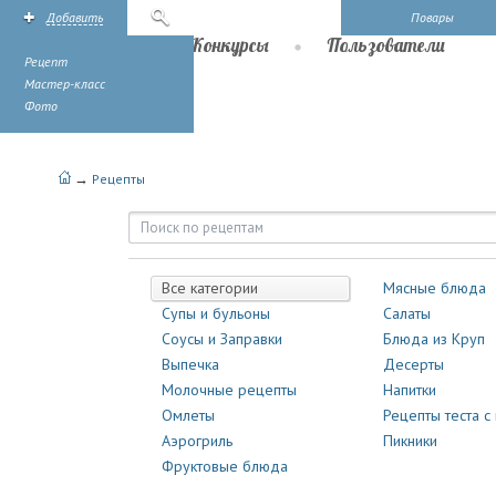
Добавить
Поиск
Повары
Рецепты
Конкурсы
Пользователи
Рецепт
Мастер-класс
Фото
→
Рецепты
Рецепты | Повары.ру
Все категории
Мясные блюда
Супы и бульоны
Салаты
Соусы и Заправки
Блюда из Круп
Выпечка
Десерты
Молочные рецепты
Напитки
Омлеты
Рецепты теста с
Аэрогриль
Пикники
Фруктовые блюда