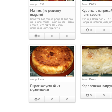
Pass
Pass
Автор:
Автор:
Манник (по рецепту
Курочка с паприкой
magann)
помидорами
Кажется подобный рецепт видела
Курица. Помидоры - 2-3
на нашем сайте..но не нашла...взяла
Паприка молотая, соль, п
с соседнего сайта. Немного
поменяла ингредиенты.
0
0
0
0
0
Pass
Pass
Автор:
Автор:
Пирог капустный из
Королевская ватру
мультиварки
0
0
0
0
0