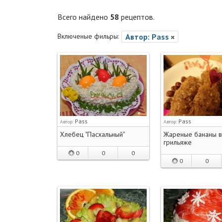
Всего найдено
58
рецептов.
Включеные фильры:
Автор: Pass
Pass
Pass
Автор:
Автор:
Хлебец "Пасхальный"
Жареные бананы в
грильяже
0
0
0
0
0