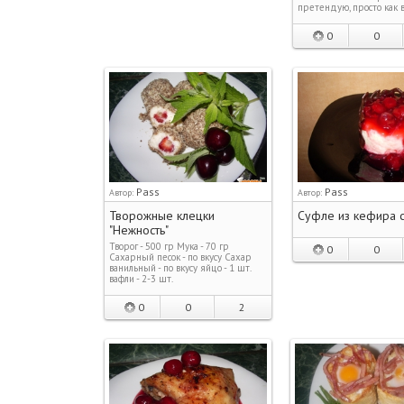
претендую, просто как 
0
0
Pass
Pass
Автор:
Автор:
Творожные клецки
Суфле из кефира 
"Нежность"
Творог - 500 гр Мука - 70 гр
0
0
Сахарный песок - по вкусу Сахар
ванильный - по вкусу яйцо - 1 шт.
вафли - 2-3 шт.
0
0
2