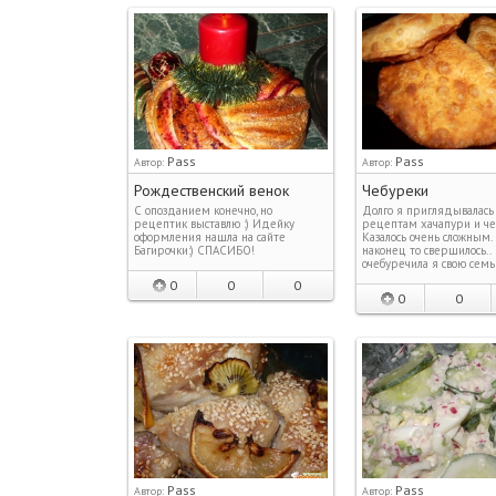
Pass
Pass
Автор:
Автор:
Рождественский венок
Чебуреки
С опозданием конечно, но
Долго я приглядывалась
рецептик выставлю :) Идейку
рецептам хачапури и че
оформления нашла на сайте
Казалось очень сложным. 
Багирочки:) СПАСИБО!
наконец то свершилось..
очебуречила я свою семь
0
0
0
0
0
Pass
Pass
Автор:
Автор: