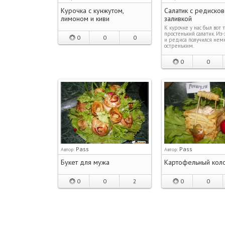
Курочка с кунжутом,
Салатик с редиско
лимоном и киви
заливкой
К курочке у нас был вот 
простенький салатик. Из-
0
0
0
и редиса получился нем
остреньким.
0
0
Pass
Pass
Автор:
Автор:
Букет для мужа
Картофельный кол
0
0
2
0
0