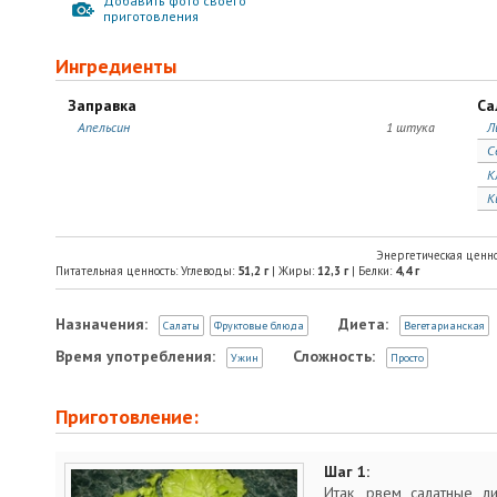
Добавить фото своего
приготовления
Ингредиенты
Заправка
Са
Апельсин
1 штука
Л
С
К
К
Энергетическая ценно
Питательная ценность: Углеводы:
51,2
г
| Жиры:
12,3
г
| Белки:
4,4
г
Назначения:
Диета:
Салаты
Фруктовые блюда
Вегетарианская
Время употребления:
Сложность:
Ужин
Просто
Приготовление:
Шаг 1:
Итак, рвем салатные ли