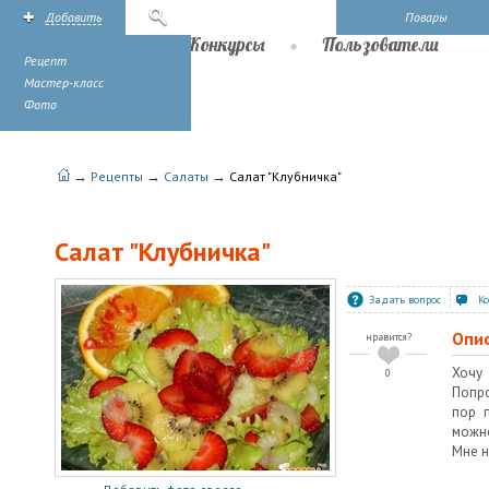
Добавить
Поиск
Повары
Рецепты
Конкурсы
Пользователи
Рецепт
Мастер-класс
Фото
→
→
→
Рецепты
Салаты
Салат "Клубничка"
Салат "Клубничка"
Задать вопрос
К
Опи
нравится?
Хочу
0
Попро
пор 
можно
Мне н