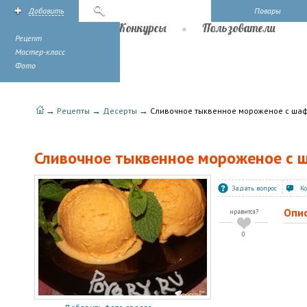
Добавить
Поиск
Повары
Рецепты
Конкурсы
Пользователи
Рецепт
Мастер-класс
Фото
→
→
→
Рецепты
Десерты
Сливочное тыквенное мороженое с ша
Сливочное тыквенное мороженое с
Задать вопрос
К
Опи
нравится?
0