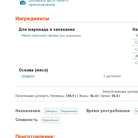
Добавить фото своего
приготовления
Ингредиенты
Для маринада и запекания
На
Мята перечная свежая
Т
(для украшения)
С
С
Ж
С
Основа (мясо)
Шафран
1 щепотка
Энергетическая ценнос
Питательная ценность: Углеводы:
198,9
г
| Жиры:
56,4
г
| Белки:
38,0
г
Назначения:
Время употребления:
Десерты
Мороженое
П
Сложность:
Нормально
Приготовление: