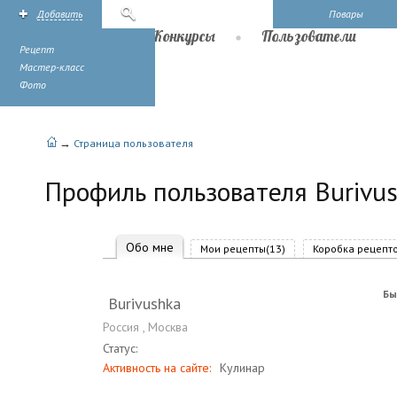
Добавить
Поиск
Повары
Рецепты
Конкурсы
Пользователи
Рецепт
Мастер-класс
Фото
→
Страница пользователя
Профиль пользователя Burivu
Обо мне
Мои рецепты(13)
Коробка рецепто
Бы
Burivushka
Россия
,
Москва
Статус:
Активность на сайте:
Кулинар