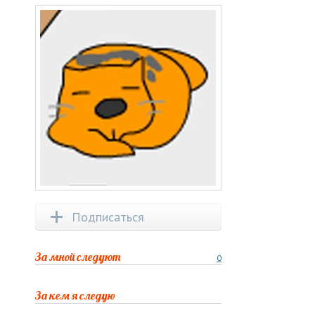
Подписаться
За мной следуют
0
За кем я следую