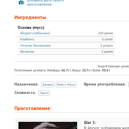
Добавить фото своего
приготовления
Ингредиенты
Основа (мусс)
Йогурт клубничный
250 грамм
Клубника
6 штук
Печенье бисквитное
3 штуки
Желатин
5 грамм
Энергетическая ценно
Питательная ценность: Углеводы:
66,7
г
| Жиры:
25,7
г
| Белки:
95,9
г
Назначения:
Время употребления:
Десерты
Желе и Муссы
Сложность:
Просто
Приготовление:
Шаг 1:
В йогурт добавляем жел