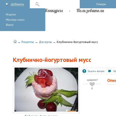
Добавить
Поиск
Повары
Рецепты
Конкурсы
Пользователи
Рецепт
Мастер-класс
Фото
→
→
→
Рецепты
Десерты
Клубнично-йогуртовый мусс
Клубнично-йогуртовый мусс
Задать вопрос
К
Опи
нравится?
0