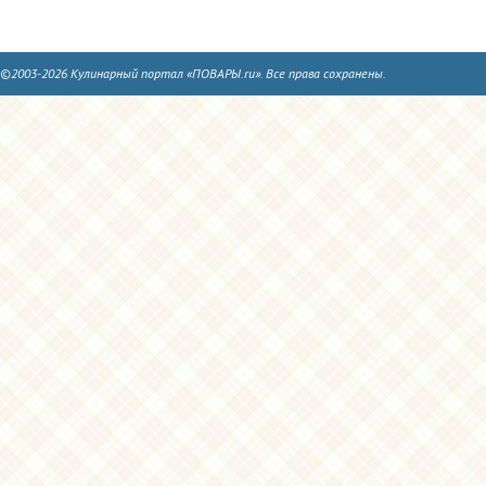
©2003-2026 Кулинарный портал «ПОВАРЫ.ru». Все права сохранены.