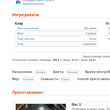
Добавить фото своего
приготовления
Ингредиенты
Кляр
Ос
Мука пшеничная
100 грамм
Ч
Яйцо
1 штука
С
Пиво, светлое
50 мл
Р
Соль
1 щепотка
Энергетическая ценно
Питательная ценность: Углеводы:
188,1
г
| Жиры:
11,9
г
| Белки:
23,5
г
Назначения:
Диета:
Время употреб
Десерты
Овощная
Вкус:
Сложность:
Способ приготовлен
Сладкое
Просто
Приготовление:
Шаг 1:
Добавить в муку соль. До