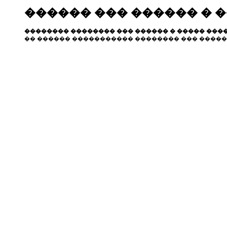
������ ��� ������ � 
�������� �������� ��� ������ � ����� ����
�� ������ ����������� �������� ��� �����