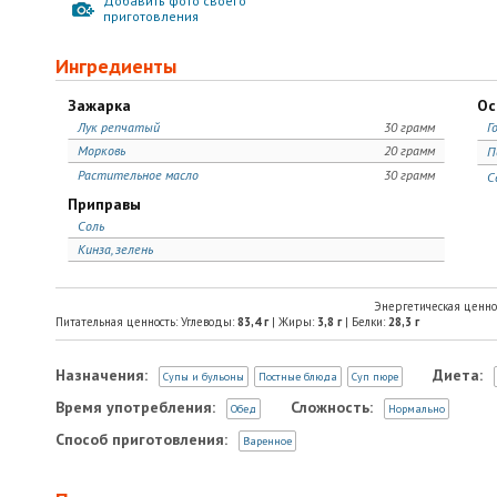
Добавить фото своего
приготовления
Ингредиенты
Зажарка
Ос
Лук репчатый
30 грамм
Г
Морковь
20 грамм
П
Растительное масло
30 грамм
С
Приправы
Соль
Кинза, зелень
Энергетическая ценно
Питательная ценность: Углеводы:
83,4
г
| Жиры:
3,8
г
| Белки:
28,3
г
Назначения:
Диета:
Супы и бульоны
Постные блюда
Суп пюре
Время употребления:
Сложность:
Обед
Нормально
Способ приготовления:
Варенное