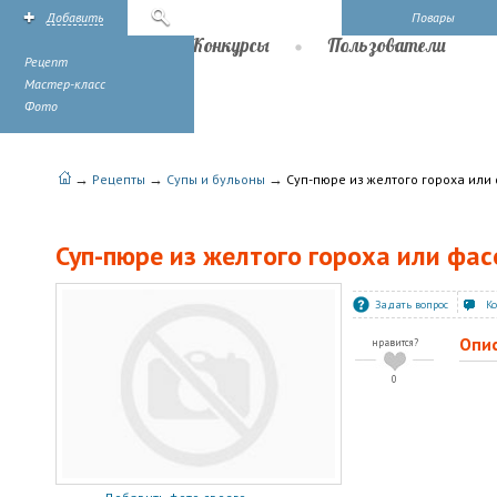
Добавить
Поиск
Повары
Рецепты
Конкурсы
Пользователи
Рецепт
Мастер-класс
Фото
→
→
→
Рецепты
Супы и бульоны
Суп-пюре из желтого гороха или
Суп-пюре из желтого гороха или фас
Задать вопрос
К
Опи
нравится?
0